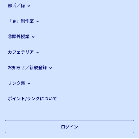
た。 この時フォレスターじゃなかったらどうなっていた
自分の体験として感じた瞬間です。 ■ 同じスバリストに
部活／係
かと思うと、本当に車に助けてもらったのだと感慨深い。
伝えたいこと 正直、あの一瞬で「スバルを選んで良かっ
フォレスター様様、スバル様様なのである。
た」と心から思いました。 もしこの記事を読んでいる誰
「＃」制作室
かが、 「安全装備って本当に意味があるの？」と思って
いるなら、僕は伝えたい。 「スバルの安全装備は、“最後
㊙課外授業
の砦”として確かに働く」 その信頼感が、ドライバーとし
ての安心につながり、 そして何より、次にハンドルを握
るときの“心の余裕”になるはずです。
カフェテリア
お知らせ／新規登録
リンク集
ポイント/ランクについて
ログイン