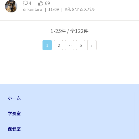
と話しながらまとめたものです。 私が前のタクシーにぶ
いなかった。 その五十里ダム見晴台を過ぎてカーブに差
4
69
つかることはありませんでしたが、 後ろの軽自動車に追
し掛かるところでなんだか胸騒ぎがして、最徐行に切り替
dr.kentaro
|
11/09
|
#私を守るスバル
突され、愛車レヴォーグが少し凹んでしまいました。ごめ
える。 「んー、ヤバイな」 ステアを握る夫氏がボソッ
んよ、レヴォーグ ■ 一瞬の出来事 雨が降っていた日のこ
と。 先はスノーシェッドはあるものの、曲がりながらの
と。 片側2車線の道路を走行中、前を走るタクシーが突然
下りカーブの道。 路面は相変わらずのジャバジャバ。 思
1-25件 / 全122件
ブレーキを踏んだ。 その瞬間、少し遅れてブレーキを踏
わずX-modeを🔛 そろりそろりと先に進むとなんと、右カ
もうとしたが、その前にレヴォーグのプリクラッシュブレ
ーブの左側突端に車が突っ込んでいた。 「あらぁ(´･ω･
1
2
…
5
›
ーキが作動。 正直、ジム帰りで少し頭がぼーっとしてい
`)」 ワタスがそれを呟く間も無く我が家もツーっと滑り
ました。 「ピッ」という警告音と同時に、車がグッと減
出して、 夫氏「うぉ」 ワタス「ワー！！！！Σ(°Д°；」
速。 あのとき、あの音が鳴らなければ、反応が遅れて前
っとその車に向かって行きそうになった。 …と思った
のタクシーにぶつかっていたかもしれません。 ■ “守ら
ら、X-modeが働いてタイヤが路面をぐっと掴んだ。 ワタ
れる感覚”を初めて実感した瞬間 それまでプリクラッシュ
ス「！！Σ(°д°lll)！！ぐぬー！！！」 もう訳の分からん
ブレーキは、「あくまで補助機能」くらいに思っていまし
声が出てだと思う。 その車にもガードレールにも壁にも
た。 けれど、実際に作動した瞬間の制御の正確さと速さ
ぶつかる事なく事なきを得た。 ワタス「ヤバイ！ヤバか
は想像以上。 「もしもの時、車が自分を助けてくれる」
った！！！マジで！！」 ワタス「もうスゲー！なんかス
ホーム
その感覚を、あの日はじめてリアルに感じました。 ■ ス
ゲー！！！」 ワーキャーと興奮冷めやらぬ助手席のワタ
バルの安全哲学を“体感”した レヴォーグに乗り始めて約1
スの隣で冷静だったのは夫氏。 ここに来る前に運転交代
学長室
年。 走りの良さやデザインももちろん魅力ですが、 この
しておいて良かった… ワタスならパニックになってX-mo
とき実感したのは、スバルの“安全への執念”でした。 プ
deでもダメだったかもしれん。 さすがだ…やはり年季が
保健室
リクラッシュブレーキは、偶然作動したわけではありませ
違う… …というのはさておき。 当時はSJ5に乗ってい
ん。 スバルの“人を守るクルマづくり”の哲学を、 まさに