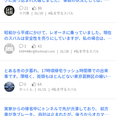
クに突っ込まれ大破しました。 事故の状況としては、渋
きな怪我はなく、まずは事故処理と自分の病院を優先する
滞の最後尾に止まったところに後ろのトラックが突っ込ん
ことに。そして帰宅後すぐに愛犬をやっと病院に連れてい
21
86
できて、前のトラックの下に完全に潜り込んでしまったの
けました。痙攣が老いから来るものですぐ生命に関わるも
十六夜
|
01/29
|
#私を守るスバル
でした。 弟は奇跡的に助かり今も元気です。 後日、現場
のではなくとりあえずは安堵。 愛犬は３ヶ月後に家族全
検証に当たったベテラン警察官から「何件もこんな事故現
員に見守られて虹の橋を渡りました。もしこの事故で大怪
場を見てきたけど、これで死ななかったのは奇跡のよう
我をしていたら、果てはそれ以上の結果だったら…自分の
昭和から平成にかけて、レオーネに乗っていました。現在
だ」と言われました。 そして、あえて言うなら車がスバ
心の支えで理解者であった愛犬を看取ることができなかっ
のスバルは安全性を売りにしていますが、私の場合は、命
ルのレガシィだから助かったと。 他のメーカーだった
たでしょう。スバルの安全設計のこだわりはXVの購入時
の危険を体験したので、報告します。８月お盆前後、東北
ら、まず助からなかっただろうと。 明言は避けてました
3
43
に最重要視していたので、こういった結果でしたが安全性
道を走っていました。電圧計がついていたのですが、次第
が、どこか特定のメーカーがダメ、というのではなく、ス
kt8448kr@hotmail.com
|
01/28
|
#私を守るスバル
の高さを実感しました。 愛車はキチンと直してもらい今
に電圧が下がり、ヘッドライトが明らかに暗くなってきま
バルだったから、というニュアンスのようでした。 スバ
でも最高の相棒として毎日走っています。いつか訪れる愛
した。夜間で交通量も非常に多く、停車すれば明らかに事
ル車って、やっぱり安全性が高いんですね。 いつだった
車XVの最後の日まで大切に、愛犬との思い出を乗せなが
故を誘発する状況でした。スモールランプにし、路側帯を
かの笹子トンネル崩落事故でも、落石に巻き込まれながら
らこれからも！走り続けます
とある冬の夕暮れ、17時頃帰宅ラッシュ時間帯での出来
走行、何とか次のインターまで走り抜けました。料金所で
も現場から走って逃げられたのはインプレッサだけでした
事です。薄暗く、街頭もほとんどない東京葛飾区の細い道
エンストしました。間一髪でした。
し。 レガシィだったから助かったのかどうか、実際のと
を規制速度30km/hで走ってました。 対向車線からバスが
0
64
ころは分かりませんが、病院に駆け付けてドクターから最
来て、ちょうどバス停に止まりました。止まってるバスの
かっくん
|
01/21
|
#私を守るスバル
初の所見を聞いたとき、弟は首の第一頚骨、第五頚骨、第
横を通り過ぎるわけですが、道幅もバスのすれ違いでギリ
四胸骨を骨折し全身にフロントガラスの破片を浴びて血だ
ギリくらい狭く、バスの後ろに続く車列のライトも眩しく
らけになったものの、その他は奇跡的に打撲程度で済み、
視界が悪かったのと、「なんか嫌な予感するな、、」と直
救命救急センターの素晴らしい処置にも救われ、後遺症も
実家からの帰省中にトンネルで先が渋滞しており、 前方
感し、10km/hまで落とし、前の視界確保のためちょっと
ないだろうとのことで、信じられないことに数日で退院し
車が急ブレーキ。 自社は止まれたが、後ろからオカマ