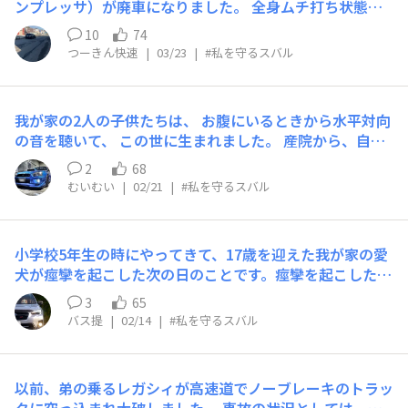
ンプレッサ）が廃車になりました。 全身ムチ打ち状態で
すが骨折等は無く無事でした。 インプレッサに助けられ
10
74
ました🙏 10年間14万キロ（総走行距離19万5千キロ）走
つーきん快速
|
03/23
|
#私を守るスバル
ってくれてありがとう！😭
我が家の2人の子供たちは、 お腹にいるときから水平対向
の音を聴いて、 この世に生まれました。 産院から、自宅
に連れて帰る時、 チャイルドシートを着けて、 初めて乗
2
68
った車も、EJ20。 そのせいか、ぐずって泣いたときは、
むいむい
|
02/21
|
#私を守るスバル
2人とも落ち着くのか、 エンジンをかけると泣き止みま
す。 4歳の長男は、 スバル、かっこいい！ パパの車、か
っこいい！ インプ、かっこいい！ 見てー、スバル！ と、
小学校5年生の時にやってきて、17歳を迎えた我が家の愛
スバル大好きな子供に育っています。 テーマと違うかも
犬が痙攣を起こした次の日のことです。痙攣を起こしたの
しれないけど、 ｢人生が豊かになった｣面ではとても小さ
は夜中で、翌朝一番に動物病院へ行くことにしました。し
いことかもしれないけど、インプでよかったな、と思って
3
65
かしその日は正月中で行きつけの動物病院が開いておら
います。 …チャイルドシートが着いてることに驚かれま
バス提
|
02/14
|
#私を守るスバル
ず、少し離れた休日診療をしてくれる病院へ急行すべくX
すが(笑)
Vを出しました。 しかし出庫直後、我が家の目の前で信号
無視の車が側面衝突。結果サイドは大きく凹みましたが、
以前、弟の乗るレガシィが高速道でノーブレーキのトラッ
スバルの安全性がしっかり考えられたボディのおかげで大