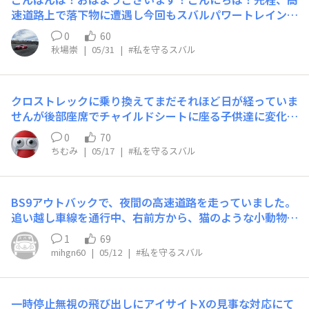
ＳＵＢＡＲＵに乗ればいいのに。私のインプレッサは、
本当にありがとうございました。 後日談として その
速道路上で落下物に遭遇し今回もスバルパワートレインの
【ないサイトＸ】なので衝突回避の機能はありません🚙走
後インプレッサはフェンダーとロアアームを交換して、ア
運動性能に救われました…（ありがとうございます…）
行中に路肩の車両を避けるため右に行って、線を踏んでも
0
60
ライメントを取ってもらい公道に復帰し、サーキットを何
【動画】※末尾にあり前走車①【右車線を走行】は避けら
何も言いません。しかし、車を大切にしているので安全運
秋場崇
|
05/31
|
#私を守るスバル
度も走りました。 走行不能なほどに損傷しても部品交
れず、落下物を踏んだようでした。前走車②【左車線を走
転を心掛けております。来年買うレヴォーグはきっと色々
換で治せたのは頑丈な車体があるからこそだと思います。
行】は左側に回避行動をとれています。私【右車線を走
な機能がついているはずですが、過信せず、引き続き気を
またいつか機会があればまた乗りたい1台です。
行】は、なんとか自分も車も無傷で回避行動を取れまし
引き締めて走りたいです。皆様 本日も安全運転で('ω')
クロストレックに乗り換えてまだそれほど日が経っていま
た…【位置関係】落下物 ｜〇①｜ ｜②〇｜ ｜〇私
ノ
せんが後部座席でチャイルドシートに座る子供達に変化が
｜【ふりかえり】・低速左カーブでの前走車①②の位置関
以前に乗っていた某社の車よりも明らかに寝るまでの時間
係で落下物発見がギリギリになった。・Rの大きい低速カ
0
70
が短くなりましたストロングハイブリッドゆえEVモード
ーブであり、追い越しで走るには反省すべき点があった
ちむみ
|
05/17
|
#私を守るスバル
での静粛性はもちろんですがエンジンがスタートしてもと
※。※但し今回の場合、左車線は前走車②が走行してお
ても静かです水平対抗エンジンだからでしょうか？それに
り 右車線を走っていなければ自車のエスケープゾーンは
加えなんといってもシンメトリカルAWDの安定感これが
得られず 落下物を踏まざるを得なかったと思います。 2
BS9アウトバックで、夜間の高速道路を走っていました。
一番大きいと感じていますまだ幼い為、理屈でなく本能で
車線をまたぐ落下物は正直なところ、自分の「かもしれな
追い越し車線を通行中、右前方から、猫のような小動物が
スバル車の安全性を理解しているんだと感じました
い運転」の辞書【想定】にありませんでした。「こんなも
飛び出してきました。高速道路での急ハンドルは安全上は
1
69
のが落ちていることもある。」という部分があり、共有さ
厳禁ですが、思わず避けようとして左にハンドルを切って
mihgn60
|
05/12
|
#私を守るスバル
せて頂こうと思いました。※録画には車関係の企業理念の
しまいました。小動物を避けはしたものの、BS9は大きく
会話が混ざっていますがご放念ください…「#9910：道路
左車線へ、そして側壁への衝突を避けるために次に右へハ
緊急ダイヤル」にすぐに連絡しましたので、既に撤去され
ンドルを切りました。車体は左右に大きく揺れましたが、
たかと思います。明日も休日で外出される方もいらっしゃ
一時停止無視の飛び出しにアイサイトXの見事な対応にて
スリップすることなく、左右へのローリングは速やかに収