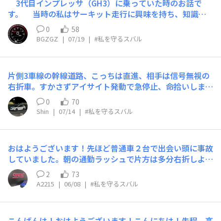
3代目インプレッサ（GH3）に乗っていた時のお話で
す。 当時の私はサーキット走行に興味を持ち、知識も
経験も無い状態で単身サーキット走行に赴いてしまいまし
0
58
た。 頼れる先輩も仲間もおらず、初めて全開で走れる喜
BGZGZ
|
07/19
|
#私を守るスバル
びに酔いしれていた所、ストレートの立ち上がりの際にア
クセル量を誤り、制御を失いクラッシュしてしまいまし
た。 ストレート脇の土手に乗り上げ、脱出しようにも
片側3車線の幹線道路、こっちは直進、相手は信号無視の
前後は勿論、左右にステアリングを切る事すら出来ずパニ
右折車。すかさずアイサイト発動で急停止、命拾いしまし
ック状態になっていました。 その後参加者の方々や運
た。皆様もどうかご安全に❗️
営の方に助けて頂きました。大変なご迷惑をおかけしてし
0
70
まいました。申し訳ございませんでした。 クラッシュ
Shin
|
07/14
|
#私を守るスバル
後のインプレッサを見ると右フロントフェンダーは抉れ、
タイヤはキャビン側に押し込まれ、運転席ドアは押し込ま
れたフェンダーと干渉し殆ど開かなくなっていました。当
おはようございます！先ほど普通車２台で出会い頭に事故
然自走は不可能でした。 そんな状態でありながら私は
していました。朝の通勤ラッシュで片方は多分右折しよう
一切の無傷で後々痛む事もありませんでした。この時にス
とした模様。雨が降る中 交差点の中央で双方が車から降
2
73
バルの衝突安全性能の高さを思い知りました。きっとイン
りてきてスマホを取り出し、各々警察か保険会社に電話し
A2215
|
06/08
|
#私を守るスバル
プレッサでなければ大怪我をしていたと思います。 お
ている所でした📱「あと３分早く家を出ていたら、自分が
陰で私は今も五体満足で日常は勿論、サーキット走行も楽
巻き込まれていたかもしれない」気をつけていても相手の
しませてもらっています。既にインプレッサは手放してし
ある事ですので、自分も注意したいと思いました。みんな
まいましたが、インプレッサのお陰で今の私があります。
こんばんは！おはようございます！こんにちは！先程、高