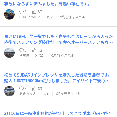
ると思います。「ご安全に！」
事故にならずに済みました。有難い存在です。
束して、何事もなかったかのように、安定走行に戻ること
ができました。スバル車の低重心、AWDシステム、急な
3
57
ローリングにも負けないトラクションの維持と安定性、絶
BOXER MANIA
|
04/29
|
#私を守るスバル
対にコントロールを失わないハンドリングのおかげで、大
事故を起こさずにすみました。ほんとに私と家族と飛び出
してきた小動物も守ってくれた、スバルでした。
まさに昨日、間一髪でした…自身も合流レーンから入った
直後でステアリング操作だけで左へオーバーステアもなく
ライン変更出来たのは低重心なFA20エンジンとトラクシ
5
72
ョン性能のおかげでした。単なる機械ではなく、今まで以
秋場崇
|
04/22
|
#私を守るスバル
上にこの車への愛情が深くなりました。ありがとうござい
ます。大事にします。
初めてSUBARUインプレッサを購入した後期高齢者です。
購入１年で15000km走行しました。アイサイトで安心し
て走行しました。目立たない色のインプレッサですので、
5
69
スバルだぞと言うためのシールを貼っています。AIで桜を
あきちゃん
|
04/10
|
#私を守るスバル
強調した。
3月10日に一時停止無視が飛び出してきて愛車（GRF型イ