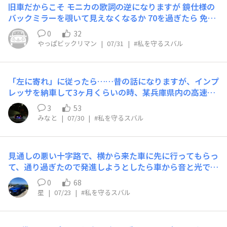
旧車だからこそ モニカの歌詞の逆になりますが 鏡仕様の
バックミラーを覗いて見えなくなるか 70を過ぎたら 免許
を返納します 家族は２回目の脳梗塞の退院後 潔く返納し
0
32
ました 久々に2000年代の車に乗りはじめ ナイナイづくし
やっぱビックリマン
|
07/31
|
#私を守るスバル
から 20年の技術革新も実感しています まさか湯婆婆がC
Mするなんて！(笑) チャイルドシートをしようがしまいが
エアバッグは子どもの首が吹っ飛ぶリスクがあります ※
「左に寄れ」に従ったら……​昔の話になりますが、インプ
ちゃんと乗せてます 助手席でシートベルトをしなくても
レッサを納車して3ヶ月くらいの時、某兵庫県内の高速道
何かにぶつかりそうになっても 警告音は出ません 何かが
路を走行してたところ「左に寄れ」の看板が。よくある工
飛び出してきても EyeSight並みに急には止まれません だ
3
53
事の看板でとりあえず余裕を持って左に寄り80㎞/hくら
からこそ 慎重に運転ができています 鍵を回す瞬間から初
みなと
|
07/30
|
#私を守るスバル
いで流してました。しばらく走行してたらなんと、左側の
心に帰れる 緊張感をありがとう
車線に作業を終え撤収作業をしてた工事車両が止まってた
のです。「ん…？うおっ！」と叫びましたがその前にアイ
見通しの悪い十字路で、横から来た車に先に行ってもらっ
サイトが発動して自動ブレーキ、人間の反応速度を超えた
て、通り過ぎたので発進しようとしたら車から音と光でお
支援能力により助かりました。そしてこれが人生初アイサ
知らせがあったので、止まりました。そうすると横から自
イトのブレーキ起動となりました。もしもアイサイトなど
0
68
転車が通り過ぎました。私の位置からは自転車が全く見え
の支援機能がない車だったら…と思うと今でもゾッとしま
星
|
07/23
|
#私を守るスバル
ていなかったので助かりました😌アイサイトが付いてい
す。守ってくれてありがとうございました。
て良かった〜と思った出来事でした。