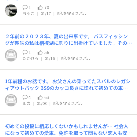
身を乗り出して通り過ぎようとしました。。。 その瞬間
ました。 ただ、フランケンシュタインのような首の固定
（色んなとこで玉突き）をほられたが 家族全員５人（子
バスと後続の車から学生さんがこちらの車線まで瞬時に飛
1
70
ギプスを2ヵ月ほどつけてはいましたが。😅 第一頚骨を骨
供3、妻、私）が乗っていたが何とも無く無事であった。
び出し、自分の足で急ブレーキ！学生さんはヒョンとした
ちゃこ
|
01/17
|
#私を守るスバル
折すると、最悪呼吸停止で即死か、首から下全部が動かな
フォレスターが私たちを守ってくれました。 もうこんな
顔でそのまま前を通り過ぎて路地に消えていきました。こ
くなる全身マヒとなるケースが多いそうですが、意識もし
事にはなりたく無い。と思ったが安全な車に乗ってて改め
の時、危険予知してたとはいえ、事の衝撃で頭が真っ白に
っかりあり手足も動かせて、ドクターからもこれは奇跡だ
て良かったと思う。これからもスバルに乗ろうと改めて決
なりました。事故には至らなかったのでよかったですが、
２年前の２０２３年、夏の出来事です。 バスフィッシン
ねと言われました。本当に運が良かったです。 レガシィ
心しました⭐︎怖かったよー⭐︎
ブレーキがあとコンマ3秒遅かったら。。。と思うと今で
グが趣味の私は相模湖に釣りに出掛けていました。その帰
よ、弟を守ってくれて本当にありがとう。
も怖いです。 今回アイサイトが作動する前に自身でブレ
り道、事故に遭いました。 十字路交差点で赤信号のまま
1
56
ーキを踏みましたが、改めてスバル車のブレーキの安心感
走ってきた車とぶつかり、右フロント部分が大破しまし
たかひろ
|
01/16
|
#私を守るスバル
が高まりました。純正ブレーキで、雪国でも、600℃熱を
た。納車８ヶ月目のことでした。これからたくさんの思い
持っても安心してブレーキが作動するように作られている
出を作ろうと愉しみながら乗っていたフォレスターでした
とのことなので、とても安心できるブレーキシステムでよ
が、残念ながら全損で廃車になりました。休みのたびにピ
かった、スバルに乗っててよかったと心から思います。外
1年前程のお話です。 お父さんの乗ってたスバルのレガシ
カピカにしており、とても満足して乗っていました。初め
気温が低い時に1発目踏んだ時にブレーキ鳴きがするのが
ィアウトバック BS9のカッコ良さに惚れて初めての車と
ての子供が産まれる年でもあり、車が無くなってしまった
その証拠です笑 「これからも規則正しく、安全運転する
して迎え入れました✨ 免許を取って次の日にディーラー
ことで非常につらい時期でもありましたが事故から私を守
4
63
ことを、ここに宣言いたします」 ※写真と内容は一切関
に行き契約、初めて運転席に座った時の興奮は今でも覚え
ってくれたフォレスターに感謝しています。大きく破壊さ
ルカ
|
01/03
|
#私を守るスバル
係ないです。
ています。 納車してから色々な場所に行きました！ 友達
れることで衝撃を吸収してドライバーの負担を軽減させる
とドライブしたり写真を撮ったり彼女とのデートで使った
クラッシャブル構造であることも後から知りました。 事
り色々な思い出と一緒に素敵な場所まで運んでくれまし
故後はE型からF型に変わったものの、同色同グレードの
初めての投稿に相応しくないかもしれませんが… 社会人
た！ しかし納車して8ヶ月後の時、 国道を走行中に脇道
フォレスターに買い換えました。妻と娘と家族３人でたく
になって初めての愛車、免許を取って間もない恋人も安心
から一時停止無視の車が飛び出してきてアイサイトが反応