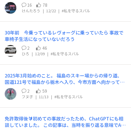
さんの思い出を作っていきます。これからも良き相棒とし
して運転できる車にしようと思い、スバルの車、レヴォー
してくれましたが間に合わず衝突。 衝撃は凄まじく反対
16
78
て大切に乗っていきます。
グを選びました。 車好きが多い会社だったこともあり、
車線側まで僕の乗ってたアウトバックは吹き飛びました。
けんたろう
|
12/22
|
#私を守るスバル
同僚と一緒にツーリングを楽しんだり、旅先で車を並べて
ガードレールに衝突しそこでようやく停止、 しかし大き
写真を撮ったりと、濃密な社会人1年目を過ごしていまし
な怪我にはならず通院だけで済むレベルの軽傷で済みまし
た。 納車から10ヶ月、冬の早朝。陸上競技カメラマンの
た もしもスバル車じゃ無かったら、 あの時アイサイトが
30年前 今乗っているレヴォーグに乗っていたら 事故で
ボランティア活動の用事に向かうため、車を走らせていま
反応しなかったら、、 そのままの勢いで突っ込みより悲
車椅子生活になっていないだろう
した。 急カーブの連続する片側一車線の下り坂、車間距
惨な結果になってたかもしれません。 事故処理しに来た
離をいつもより広めに取って走行していると、対向車がま
2
46
警察の方にはあと一歩のところで死亡も有り得たと言われ
さかのスリップ。そのまま私の車に向かって衝突！ レヴ
ひろ
|
12/09
|
#私を守るスバル
るほどの大事故でしたが スバル車のおかげで大きな怪我
ォーグは無惨な姿になりましたが、私は首のむち打ちだけ
も無くいまでも元気に過ごせています。 この話をスバル
で済みました。 結局レヴォーグは全損で廃車に。車が守
を乗ってる皆さん、スバルが好きな方に共有したくスバ学
ってくれたと思うしかありませんでした。 まだまだレヴ
に入学してみました そして今年の1月に成人式を迎えま
2025年3月始めのこと。 福島のスキー場からの帰り道、
ォーグでやりたいことが沢山ある...！ そんな私はもう一度
す。 あの時守ってくれたアウトバックには感謝しかあり
国道121号で福島から栃木へ入り、今市方面へ向かってい
レヴォーグに乗ろうと、同じ色・グレードのレヴォーグを
ません！ 今は廃車になってしまい手元にアウトバックは
た。 もちろんエリア的にまだまだ冬道。 と言っても、こ
2
59
契約しました。 1台目で出来なかったことは、2台目で思
無いですがいつか結婚して大事な人を載せるような時には
の時期はスタッドレスなんてあまり意味のないほど、春先
フヌ子
|
11/13
|
#私を守るスバル
う存分楽しもうと思います😊
また同じアウトバックを購入して大切に乗って行きたいと
特有のシャバシャバヌルヌルの路面の場合が多い。 細心
思ってます。
の注意を払いながら走っていても、そこ此処でちょいちょ
いスリップしまくる状態。 そしてそれは起こった。 五十
免許取得後🔰初めての事故だったため、ChatGPTにも相
里ダムまで来たところで、警察車両が事故車対応をしてい
談していました。 この記事は、当時を振り返る意味でAI
る様子でわちゃわちゃしていたが、通行止めなどはされて