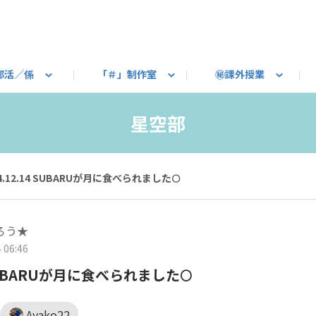
部活／係
「＃」制作室
㊙課外授業
語ろう
B カートピア
教えて！最新SUBARUの乗り味
星空部
ありがとうを伝えよう
＃スバルの法則
旅行部
公式 X
自転車部
フリートーク
公式 Instagram
#BOXER60周年おめでとう！
Q＆A
写真部
新規登録（SU
売店
公式 Yo
陸
星空部
たべもの係
その他
24.12.14 SUBARUが月に食べられました🌕
ろう★
 06:46
4 SUBARUが月に食べられました🌕
Ayako22