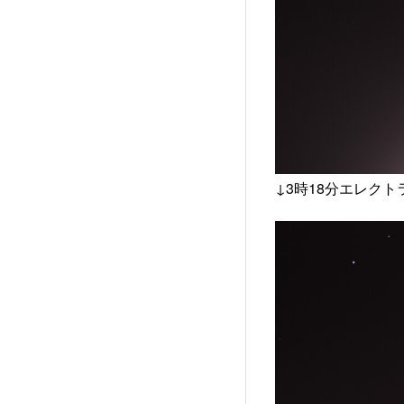
↓3時18分エレク