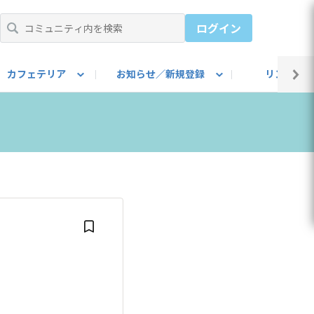
ログイン
カフェテリア
お知らせ／新規登録
リンク集
BARU IDをご登録ください）
utube
上部
自己紹介
#SUBARUのBEVがある生活
カスタマイズ部
公式 Facebook