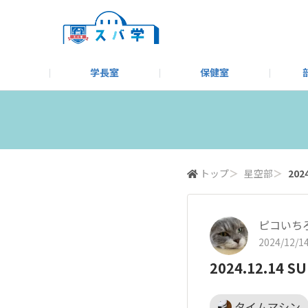
学長室
保健室
キャンプ＆アウトドア部
＃洗車同好会
告知
教えてコーナー
はじめましての方へ
SUBARUオフィシャルWebサイト
#SUBARUへのMT愛を
スバ学ギャラリー
お知らせ
野球部
WE
モータースポーツ部
その他
いきもの係
トップ
＞
星空部
＞
20
ピコいち
2024/12/14
2024.12.1
タイムマシン