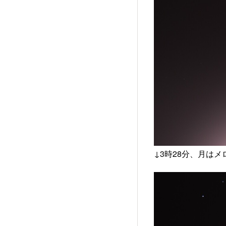
↓3時28分、月は