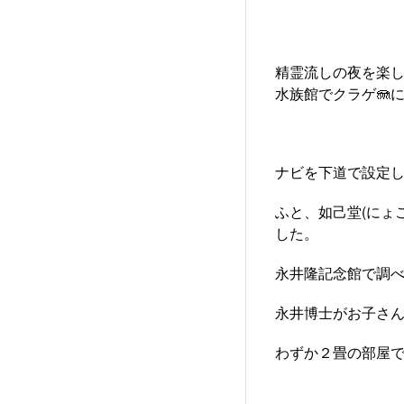
精霊流しの夜を楽
水族館でクラゲ🪼
ナビを下道で設定
ふと、如己堂(にょ
した。
永井隆記念館で調
永井博士がお子さ
わずか２畳の部屋