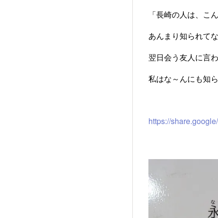
「長崎の人は、こ
あんまり知られて
翌日会う友人に言
私はな～んにも知
https://share.goog