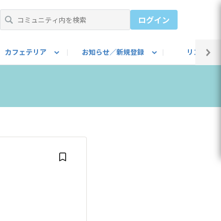
ログイン
カフェテリア
お知らせ／新規登録
リンク集
BARU IDをご登録ください）
utube
上部
自己紹介
#SUBARUのBEVがある生活
カスタマイズ部
公式 Facebook