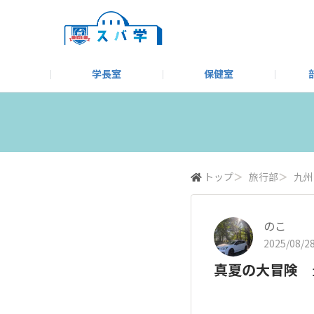
学長室
保健室
キャンプ＆アウトドア部
＃洗車同好会
告知
教えてコーナー
はじめましての方へ
SUBARUオフィシャルWebサイト
#SUBARUへのMT愛を
スバ学ギャラリー
お知らせ
野球部
WE
モータースポーツ部
その他
いきもの係
トップ
＞
旅行部
＞
九州
のこ
2025/08/28
真夏の大冒険 