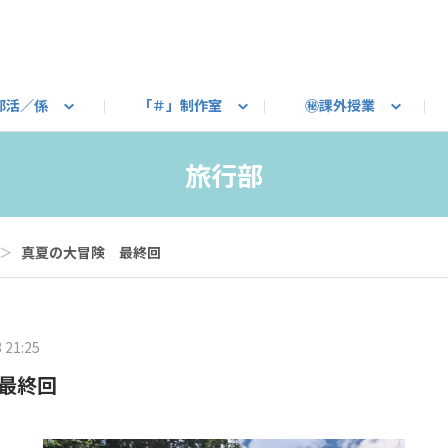
部活／係
「＃」制作室
㊙課外授業
語ろう
B カートピア
教えて！最新SUBARUの乗り味
星空部
ありがとうを伝えよう
＃スバルの法則
旅行部
公式 X
自転車部
フリートーク
公式 Instagram
#BOXER60周年おめでとう！
Q＆A
写真部
新規登録（SU
売店
公式 Yo
陸
旅行部
たべもの係
その他
＞
真夏の大冒険 最終回
 21:25
最終回