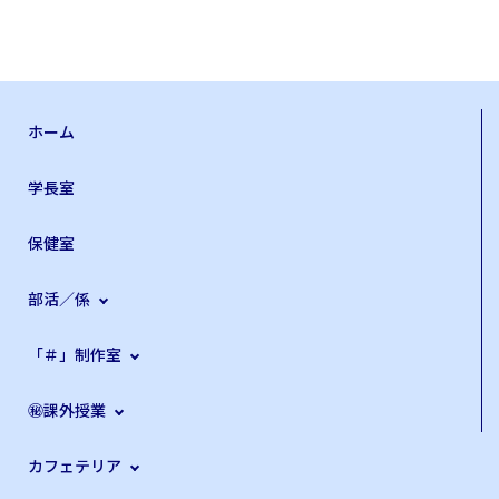
ホーム
学長室
保健室
部活／係
「＃」制作室
㊙課外授業
カフェテリア