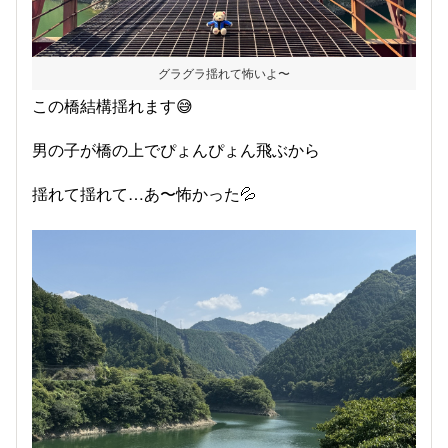
グラグラ揺れて怖いよ〜
この橋結構揺れます😅
男の子が橋の上でぴょんぴょん飛ぶから
揺れて揺れて…あ〜怖かった💦