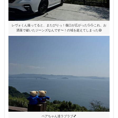
レヴォくん撮ってると、またびりっ！傷口が広がった💦💦これ、お
洒落で破いたジーンズなんです〜！の域を超えてしまった😅
ベアちゃん達ラブラブ💕