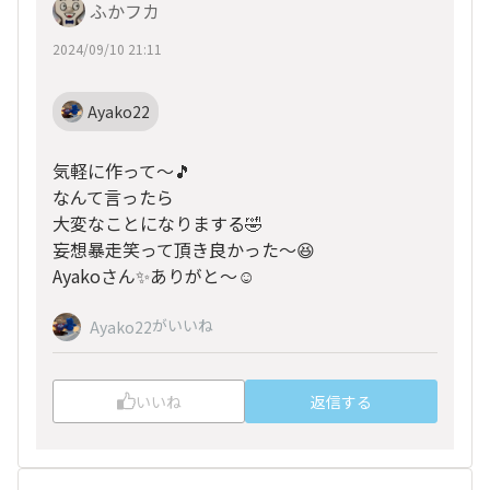
ふかフカ
2024/09/10 21:11
Ayako22
気軽に作って～🎵
なんて言ったら
大変なことになりまする🤣
妄想暴走笑って頂き良かった～😆
Ayakoさん✨ありがと～☺️
がいいね
Ayako22
いいね
返信する