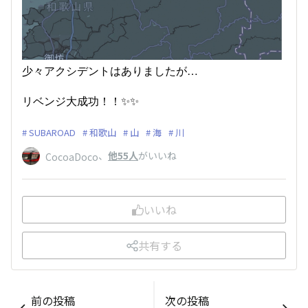
少々アクシデントはありましたが…
リベンジ大成功！！✨✨
SUBAROAD
和歌山
山
海
川
、
他55人
がいいね
CocoaDoco
いいね
共有する
前の投稿
次の投稿