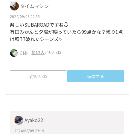
タイムマシン
2024/09/09 22:55
楽しいSUBAROADですね💮
有田みかんと夕陽が映っていたら99点かな？残り1点
は膝😶‍🌫️破れたジーンズ✨
、
他12人
がいいね
EMI
いいね
返信する
Ayako22
2024/09/09 23:19