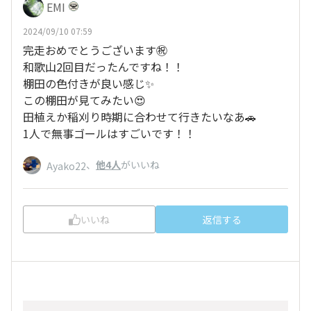
EMI
2024/09/10 07:59
完走おめでとうございます㊗️
和歌山2回目だったんですね！！
棚田の色付きが良い感じ✨
この棚田が見てみたい😍
田植えか稲刈り時期に合わせて行きたいなあ🚗
1人で無事ゴールはすごいです！！
、
他4人
がいいね
Ayako22
いいね
返信する