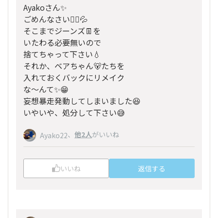
Ayakoさん✨
ごめんなさい🙇‍♂️💦
そこまでジーンズ👖を
いたわる必要無いので
捨てちゃって下さい💧
それか、ベアちゃん🐻たちを
入れておくバックにリメイク
な～んて✨😁
妄想暴走発動してしまいました😆
いやいや、処分して下さい😅
、
他2人
がいいね
Ayako22
いいね
返信する