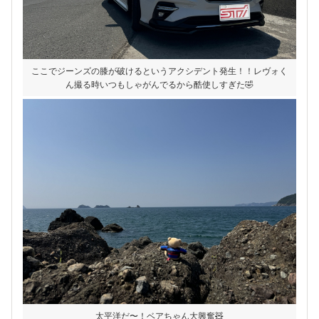
ここでジーンズの膝が破けるというアクシデント発生！！レヴォく
ん撮る時いつもしゃがんでるから酷使しすぎた🤣
太平洋だ〜！ベアちゃん大興奮🧸