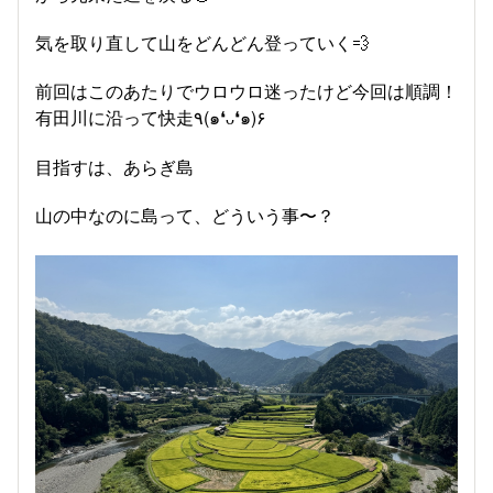
気を取り直して山をどんどん登っていく💨
前回はこのあたりでウロウロ迷ったけど今回は順調！
有田川に沿って快走٩(๑❛ᴗ❛๑)۶
目指すは、あらぎ島
山の中なのに島って、どういう事〜？