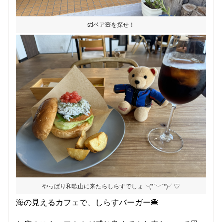
stiベア🧸を探せ！
やっぱり和歌山に来たらしらすでしょ╰(*´︶`*)╯♡
海の見えるカフェで、しらすバーガー🍔