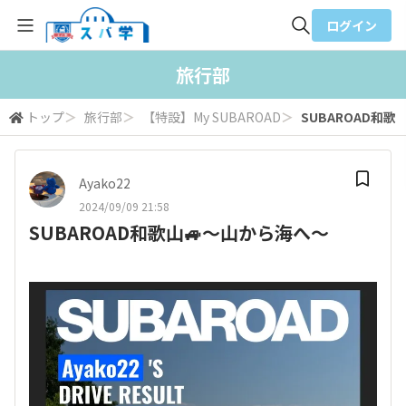
ログイン
全体検索
旅行部
トップ
＞
旅行部
＞
【特設】My SUBAROAD
＞
SUBAROAD和歌
検索
Ayako22
2024/09/09 21:58
SUBAROAD和歌山🚙〜山から海へ〜