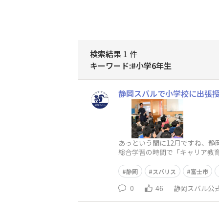
検索結果
1 件
キーワード:#小学6年生
静岡スバルで小学校に出張
あっという間に12月ですね、静
総合学習の時間で「キャリア教
が小学生の頃は、お父さんのレ
静岡
スバリス
富士市
0
46
静岡スバル公