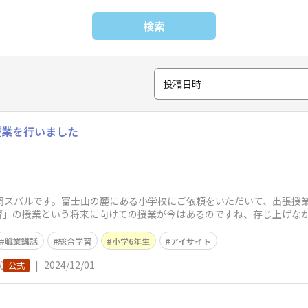
検索
投稿日時
授業を行いました
岡スバルです。富士山の麓にある小学校にご依頼をいただいて、出張授業
育」の授業という将来に向けての授業が今はあるのですね、存じ上げな
オーネでドラ
職業講話
総合学習
小学6年生
アイサイト
式
|
2024/12/01
公式