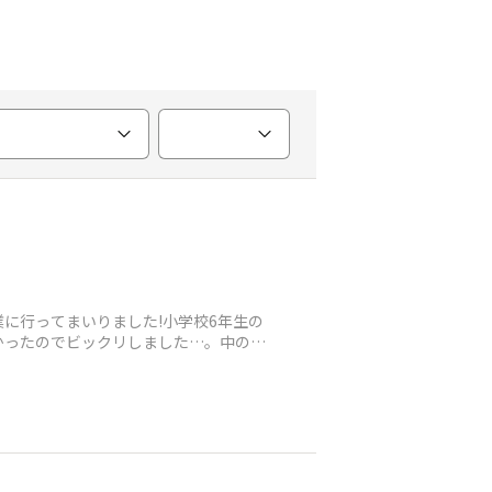
に行ってまいりました!小学校6年生の
かったのでビックリしました…。中の人