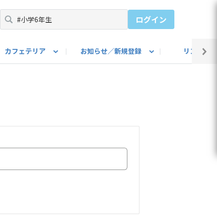
ログイン
カフェテリア
お知らせ／新規登録
リンク集
BARU IDをご登録ください）
utube
上部
自己紹介
#SUBARUのBEVがある生活
カスタマイズ部
公式 Facebook