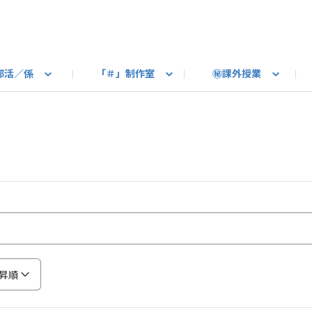
部活／係
「＃」制作室
㊙課外授業
語ろう
B カートピア
教えて！最新SUBARUの乗り味
星空部
ありがとうを伝えよう
＃スバルの法則
旅行部
公式 X
自転車部
フリートーク
公式 Instagram
#BOXER60周年おめでとう！
Q＆A
写真部
新規登録（SU
売店
公式 Yo
陸
たべもの係
その他
昇順