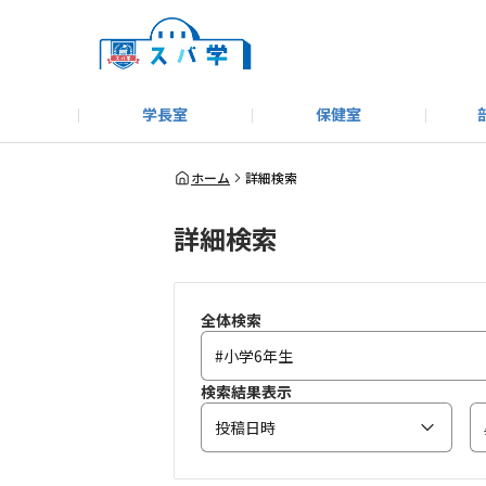
学長室
保健室
キャンプ＆アウトドア部
＃洗車同好会
告知
教えてコーナー
はじめましての方へ
SUBARUオフィシャルWebサイト
#SUBARUへのMT愛を
スバ学ギャラリー
お知らせ
野球部
WE
ホーム
詳細検索
詳細検索
モータースポーツ部
その他
いきもの係
全体検索
検索結果表示
投稿日時