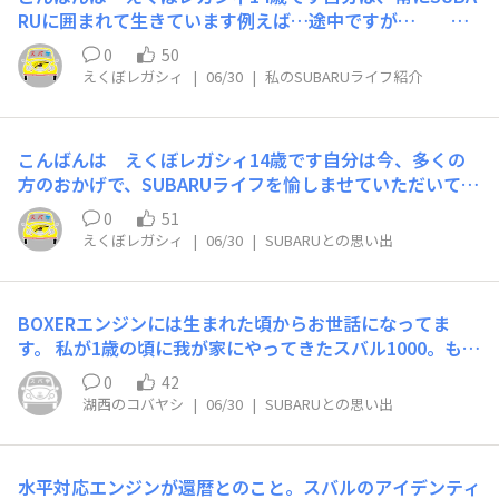
マフラーが奏でる音に聴き惚れています!!これからも、ず
RUに囲まれて生きています例えば…途中ですが…
っとBOXERと一緒のカーライフを楽しんでいきたいと思
🚘 🚘 🙍 🚘
0
50
います!!
🚘
えくぼレガシィ
|
06/30
|
私のSUBARUライフ紹介
こんばんは えくぼレガシィ14歳です自分は今、多くの
方のおかげで、SUBARUライフを愉しませていただいてい
ますBOXERエンジンとクルマの愉しさを教えてくれた父
0
51
シャイだった自分に、話しかける勇気をつけてくれた母自
えくぼレガシィ
|
06/30
|
SUBARUとの思い出
分を応援してくれた（してくれている）先生方自分といつ
も話してくれたディーラーの担当者さんいろいろな質問に
答えてくれるSTIの方SUBARU STAR SQUAREやイベント
BOXERエンジンには生まれた頃からお世話になってま
会場で話してくれたSUBARUスターズの方恵比寿スバル |
す。 私が1歳の頃に我が家にやってきたスバル1000。もち
スバ学＜SUBARU公式ファンコミュニティサイト＞や、イ
ろん記憶にはありませんが、BOXERエンジンのフィーリ
ベントでお会いした、SUBARUに入社したい自分にアドバ
0
42
ングは体に沁みついています。 EA52（1000）→EA62（1
イスをくれる社員の方々販売会社に勤められている、小学
湖西のコバヤシ
|
06/30
|
SUBARUとの思い出
300G）→EA71（レオーネ1600）→EA81（レオーネ180
生の時の校長先生の息子さん千葉スバルでNBRへ行かれ
0）とEAエンジンと共に私も成長しました。 就職してから
たメカニックの方々イベント会場で何度もお会いし、話し
は「大人の事情で」スバルから離れましたが、このほどそ
てくださった辰巳監督サインを下さった久保選手、新井選
水平対応エンジンが還暦とのこと。スバルのアイデンティ
の「事情」からも解放され、今はFA24（BRZ）を楽しま