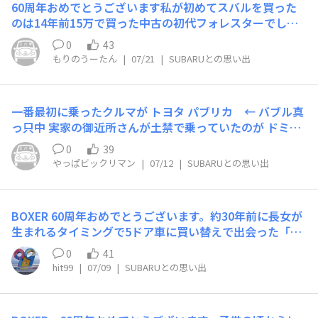
60周年おめでとうございます私が初めてスバルを買った
のは14年前15万で買った中古の初代フォレスターでし
た。足回りが弱く100キロ出したらガタガタ振動する車で
0
43
したが、加速がよくおもしろい車でした。そのあとSJ.SK.
もりのうーたん
|
07/21
|
SUBARUとの思い出
SL(全てX-BREAK)と乗り継いできましたが、初代が一番
早かった気がします。思い出で美化されているのかもしれ
ませんが初代をかった初めての冬、雪道を走った時の安心
一番最初に乗ったクルマが トヨタ パブリカ ← バブル真
感は今でも覚えています。現行フォレスターもそうです
っ只中 実家の御近所さんが土禁で乗っていたのが ドミン
が、初代から路面の状況がわかりやすいのが気に入ってい
ゴ 中学生のとき すごく好きだった女の先生が乗っていた
ます。そして視界の良さが最高で、スバルの0次安全の精
0
39
のが ワインカラーの レガシィ ステーションワゴン そこか
神が大好きです。フォレスターしか乗らないと決めている
やっぱビックリマン
|
07/12
|
SUBARUとの思い出
らあの形が 自分の中での車のイメージになりました 社会
のでSNフォレスターも期待しています。外観はあまり変
人なりたてで目にしたのが インプレッサ BEAMSエディシ
えないようにお願いします。自分が見たら変わってるけ
ョン 当時、手に届かなかったけれど 内装にこだわるきっ
ど、他の人が見た時「あんまり変わってないね」っていう
BOXER 60周年おめでとうございます。約30年前に長女が
かけになりました 迷いに迷って エビちゃんを眺めるにと
のがいいです。SKからSLになった時、SKの外見気に入っ
生まれるタイミングで5ドア車に買い替えで出会った「世
どまった ステラとDEX 家族が最後の相棒に選んだのが 高
てたのに何でそんなに変えたんですか？と思ってたけど、
界最速ワゴン」BGレガシィTWとBOXERサウンド💨子供
度経済成長期の家族持ちが最初に乗った 田んぼのフェラ
0
41
SLは乗ってるうちにどんどん好きになって今ではSKより
もお迎えや帰宅も音でわかるお気入りサウンドと安心して
ーリ サンバーバン XV、BRZの発表が相次ぎ 配車予定のデ
hit99
|
07/09
|
SUBARUとの思い出
カッコいいと思っています。たまに初代を見るけど、初代
運転できる動力性能。その後家族が増えたて5人乗りでは
ィーラーさんを追いかけて見に行きました 半ば失恋で買
も未だにカッコいいと思って見惚れてしまいます。こんな
足りなくなりお別れでしたが、その時の想い「また、いつ
った ２代目ラクティス(トレジア) 決め手はトヨタのディ
に良い車を作ってくれてありがとうございます。工場の皆
かはレガシィ」が4年前に不等長復活で最後の車はこれし
ーラーさんでの スバルとの共同開発で、 シエンタ(当