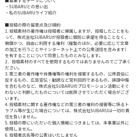
■募集するテーマについて
・SUBARUとの思い出
・私のSUBARUライフ紹介
■投稿の際の留意点及び規約
1. 投稿素材の著作権は投稿者に帰属しますが、投稿したことをも
って、株式会社SUBARUが投稿者に個別に承諾を得ることなく、
無償かつ、自由に利用する権利（複製のほか、必要に応じて文章
の加工を行うことやインターネット上での公衆送信を含みます）
を有することについて同意したものとみなします。
2．投稿素材のすべてを使用するものではありませんのでご了承く
ださい。
3. 第三者の著作権や肖像権等の権利を侵害するもの、公序良俗に
反するもの、広告宣伝・勧誘など営利目的であるもの、誹謗中傷
を含むものなど、株式会社SUBARUのプロモーション活動にそぐ
わないと判断したものについては削除させていただく場合がござ
います。
4. 投稿素材に関する著作権などの第三者の権利の侵害等に係るト
ラブル等が生じた場合については、株式会社SUBARUは一切の責
任を負いません。
5. 投稿の際にいただいた個人情報につきましては、本事業以外に
使用しません。
6. 投稿者氏名等の公表はいたしません