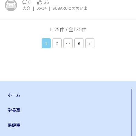
想像を超えて曲がってw 衝撃を受けました 次の週には注
0
36
文してましたw EJ20というエンジンをMTで乗ることにな
大介
|
06/14
|
SUBARUとの思い出
るのですが ジェントルに操作すると 本当にスムーズで道
路を滑るように走っていくし 逆にクラッチミートを合わ
せてアクセルを踏めば身体がシートにミシッとめり込む力
1-25件 / 全135件
強さ あっという間に景色が変わりました^_^ このエンジ
ンに乗っている時は本当に素晴らしい時間でした 煌びや
1
2
…
6
›
かな思い出しか有りません♪ 人生に素敵な一コマを残し
てくれてありがとございます そしてこれから先は、FB25
+2モーターに乗ることになります 今度は大人のエンジン
家族を大切にするエンジンになりますね この先、更にキ
ラキラしたカーライフを期待しております。 変わらず素
敵なエンジンを作り続けてくださいね。
ホーム
学長室
保健室