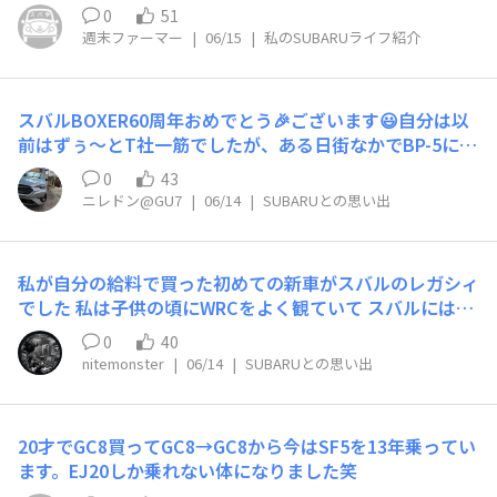
が、ＢＯＸＥＲサウンドと言う事ではＧＣ８（ＷＲＸ）が
0
51
一番ドロドロと独特の音を奏でており一番思い出深いで
週末ファーマー
|
06/15
|
私のSUBARUライフ紹介
す。エンジンではＥＪ２０～ＦＡ２０～ＣＢ１８と全てタ
ーボモデルでＣＢ以外は超過激なモデルでした。年齢も重
ねジェントルな走りを楽しみながらカーライフを送ってい
スバルBOXER60周年おめでとう🎉ございます😃自分は以
ます。
前はずぅ〜とT社一筋でしたが、ある日街なかでBP-5に一
目惚れ♥を撃ち抜かれた感じで、2004年式のBP-5を10
0
43
年、2015年式のVAGを10年、そして2025年式のGU7へと
ニレドン@GU7
|
06/14
|
SUBARUとの思い出
気付けばスバル車から離れられなくなりました👍色はず
ぅ〜とグレー＆シルバー系ですねぇ～😁これからも70、8
0，90、そして100周年のスバルBOXERを期待していま
私が自分の給料で買った初めての新車がスバルのレガシィ
す！おめでとうございます🎉
でした 私は子供の頃にWRCをよく観ていて スバルには思
い入れがありました あの青い小さな車が クルクルと向き
0
40
を変えながら土煙をあげて走ってく姿が堪らなくかっこよ
nitemonster
|
06/14
|
SUBARUとの思い出
かったです 社会人になって 少し貯金も出来るようになっ
た頃 テレビを観ていたら びっくりするくらい綺麗なデザ
インの車が出てきて目を奪われました それがレガシィB4
20才でGC8買ってGC8→GC8から今はSF5を13年乗ってい
でした すぐに ディーラーに行って試乗 信じられないくら
ます。EJ20しか乗れない体になりました笑
い 出足が良くて 内側のガードレールに擦りかけたくらい