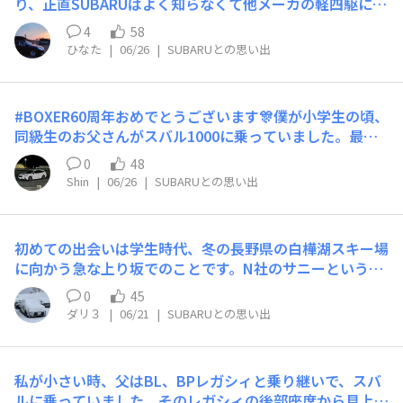
元気です。実家のレオーネと初代レガシィの並び。30年く
り、正直SUBARUはよく知らなくて他メーカの軽四駆に乗
のです。免許を取得してからは 親戚の勤めるディーラー
らい前の写真です。
っていました。当時の会社のクルマ好きの方達と話したり
のステーションワゴンや子育て時は1ボックスを３台乗り
4
58
遊んだりレース見に行ったりしていて、あるクルマを知り
ついでおりましたが。子供たちも手がかからなくなり 家
ひなた
|
06/26
|
SUBARUとの思い出
ました。それがSUBARUのインプレッサGC8。ラリーやG
内とワンコと遠出するときにいい車は？と考えたときに
Tなどたくさんの場面で活躍するGC8の魅力に惚れ、中古
出てきた車がVN5 LEVORGでした。イノッチのCM見
ですが乗る事ができました。加速が飛行機だし笑、でもし
て 宇宙と繋がってる？すげーと 試乗に行きLEVORGに
#BOXER60周年おめでとうございます🎊僕が小学生の頃、
っかり安定している、大きすぎないから運転しやすい。パ
一目惚れでした😊 なかなか 高価な代物ですので直ぐ
同級生のお父さんがスバル1000に乗っていました。最後
ーツ１つ換えただけで私でも違いがわかるのか、と教えて
には購入出来ず ユーチューブ見たり 勉強勉強！そこ
のお別れドライブの日、富士山五合目まで連れて行ってく
くれたのもこのクルマ。周りに教えられながらクルマの下
0
48
で ボクサーの優位性 安全性 走りの良さを頭に入れま
れました。眼下に広がる白い雲、母が持たせてくれたお弁
にもぐって作業、おにぎり作ってクルマの横で食べながら
Shin
|
06/26
|
SUBARUとの思い出
した。そうこうしているうちににＢ型になり 何とか契
当、そしてEA52の奏でる力強いエキゾーストサウンド。
の作業が懐かしい思い出です。それからインプレッサが丸
約。半導体不足で7カ月待ち。やっと 手元にきたのが20
目を閉じれば鮮明によみがえります。仲良しだった同級生
目になったり、ハッチバックになったり、WRCも撤退し
22年7月でした(*^^*)実際乗ってみると みなさまご存知
ものちに若くして旅立ちました。遠い昔の思い出です。
たり、WRXが別になったり、株主変わったり、軽生産撤退
のように走る！走る！毎日気持ちいい運転で 通勤 旅行
初めての出会いは学生時代、冬の長野県の白樺湖スキー場
(サンバーだけでも作れよ！と思いましたが)、他にも色々
へと働いてくれます。営業さんのトークに魅了され？（；
に向かう急な上り坂でのことです。N社のサニーというFR
SUBARUさんは過去に驚かせてくれましたが…それでも間
^ω^）昨年3月に２台目のLEVORG VN5 E型に乗り換え
車にスノータイヤを履いて、それまでは別のスキー場で楽
0
45
2年弱浮気はしたもののプレオRS、レガシィツーリングワ
ましたが LEVORGと共に 行きたいところが目白押しで
しんで何の不自由もなく動けていたのですが。このスキー
ダリ３
|
06/21
|
SUBARUとの思い出
ゴン、XVとSUBARUに乗り続けています。やっぱりこのメ
す。旅行スタイルも変わり遠出の場所も増えたこと。コレ
場手前の坂は急に傾斜がキツくなるせいか、途中までは登
ーカーの運転席とハンドルを握るのが一番落ち着く、私の
もひとえに ボクサーエンジンのおかげですね〜今後もま
るのですが後輪が空転しだして力尽きて止まってしまう。
出した答えはこれからもSUBARU✨BOXER60周年、おめ
すます ボクサーエンジン SUBARU様と共に 免許返納
バックで一旦坂を下りて助走をつけて再トライを３回ほ
でとうございます🎉
私が小さい時、父はBL、BPレガシィと乗り継いで、スバ
まで 共に歩みたいです〜本当にいい車 いいエンジンあ
ど。雪降る中、日も暮れてきて宿泊予定の山荘の管理をし
ルに乗っていました。そのレガシィの後部座席から見上げ