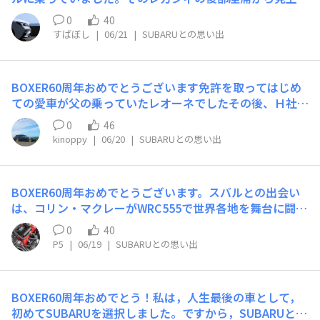
りがとうございます😊
ている恩師の先生に公衆電話から電話して、車を放置して
るAピラーには水温計、油温計、ブースト計など、10個ぐ
歩いて行く旨を伝えると、迎えに来てくれました。先生の
0
40
らいメーター類がついていたのを覚えています。(尚ほと
車に移動するのかと思いきや、「車に乗っていろ」とい
すばぼし
|
06/21
|
SUBARUとの思い出
んどのメーターは動いてなかった)家で父の帰りを待つ
う。ササっとけん引ロープをかけて我々４人を乗せたまま
時、遠くから聞こえてくる低音が響くボクサーサウンドと
急な登りの坂道発進。えっ！この状態から行くの？ケーブ
シルエットで父が帰ってきたことが分かりました。今とな
ルカーが出発するぐらいの感じで、ごく普通に引っ張って
BOXER60周年おめでとうございます免許を取ってはじめ
っては懐かしい思い出です。(今では某L車乗りになってし
もらい、感涙モノでした。人力で押したり、何だかんだで
ての愛車が父の乗っていたレオーネでしたその後、Ｈ社の
まいました)それでも、運転の愉しさはスバルが1番だった
あんなに苦労したのに。本当に助かりました。あっけない
２ドア車→ＢＧレガシィ→現在のＢＨレガシィとなります
と父は語ります。その思い出は中々消えることなく、私の
0
46
ほどの救出劇です。先生カッコいい！（車が？）先生の車
ＥＪ歴は３０年になりました。ここ最近は廃盤部品で悩ま
心に残っています。それが、スバル車が欲しいと思えたき
kinoppy
|
06/20
|
SUBARUとの思い出
はレオーネバン、紺色の商用車です。当然の流れで、私が
されてピンチですあとどれくらいがんばれるかわかりませ
っかけの一つです。
買ったはじめての車はレオーネでスイングバックになりま
んがこれからももうしばらく？乗っていたいです
した。あれから45年、手動ブレーキが良くてVM4からSJ
Gに。ハイオクなのがちょっと気になりますが、深めの雪
BOXER60周年おめでとうございます。スバルとの出会い
道でも安心感の一択ですね。
は、コリン・マクレーがWRC555で世界各地を舞台に闘っ
ている姿ですね。本当にかっこよくて、何度も何度も動画
0
40
を繰り返し観てました。20年が過ぎて息子たちが手を離
P5
|
06/19
|
SUBARUとの思い出
れるころ、中古の涙目インプGDB E型を購入。マフラーと
ステアリングを交換し、さらにフルバケシートにしてWR
C気分を10数年味わいました。10万キロに達してないけ
​BOXER60周年おめでとう！私は，人生最後の車として，
ど、いよいよ旧車かな？維持できるかな？と整備士さんに
初めてSUBARUを選択しました。ですから，SUBARUとの
聞いたら、なんと、整備士さんがガチでEJ20ファイナル