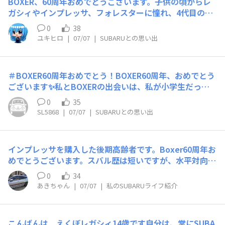
さんも丁寧に作ってくれてありがとうございます。
BOXER、60周年おめでとうございます。子供の頃からレ
か無いと買い替え。安全安心性能は更に進化して大満足で
時)と比べ、足回りがいいです の説明でした 自分でパーツ
ガシィやインプレッサ、フォレスターに憧れ、4代目の愛
したがまさかのBOXERサウンドマフラーの発売がありま
を選ぶ楽しみを知りました 子どもがドアバンのリスクを
車として、BHのレガシィツーリングワゴンGT-Bを購入
せん。4年待ち望み諦めていた時にstiではないですが初の
0
38
軽減できる???年になり そろそろ買い替えるか と思って
し、14年連れ添い、今年、GPのXVに乗り継ぎました。こ
車検対応マフラーの発売💨今月末にはディーラーさんで装
ユキヒロ
|
07/07
|
SUBARUとの思い出
ミニバンを探し漁っていると ご近所中、色違いのミニバ
れからもワクワクドキドキさせてくれることを期待してい
着予定を楽しみにしている私も７ケ月後には還暦まだま
ン 原油高が高値を維持し 残クレ(族)がディスられはじめ
ます。
だ、楽しみはこれからです。「LEGACY MY 1st.」
リセールバリュー という言葉が現実味を帯だし これは
もう、ハイブリッド一択なのか？ だが、しかし！ とく
＃BOXER60周年おめでとう！BOXER60周年、おめでとう
すぶり続けていたところ 10年間、前オーナー様の車庫で
ございます✨私とBOXERの出会いは、私が小学生だった
待ち続けていた インプレッサスポーツワゴン 1.5i 20年前
頃、叔父が乗っていたスバル1000でした!!野太く、個性的
0
35
の自分と再会しました 互いの20年の “様々な” “重み” を
な排気音が強烈に印象に残りました。そしていつしか、大
SL5868
|
07/07
|
SUBARUとの思い出
感じながら うん、(前のクルマより)広いじゃん と、 チ
きくなったらスバル1000に乗りたいと思うようになって
ャイルドシートという名の玉座に鎮座して宣う王を乗せ
いました。免許を取った頃には、既にスバル1000は無く
今日も母は走ります #BOXER60周年おめでとう！ …今か
なっていましたが、後継のレオーネがデビューし、間もな
インプレッサを購入した後期高齢者です。Boxer60周年お
らバイザー、手に入るんだろうか
く、中古のレオーネ4ドアセダン1600STを手に入れるこ
めでとうございます。スバル歴は短いですが、水平対向エ
とができました!!これが、免許取得後、初めて乗ったクル
ンジンと言えば、ラジコンやっておりますが、水平対向エ
マであり、私のマイカー遍歴がスタートしました。その
0
34
ンジンを２台所有して飛ばしております。零戦も３機製作
後、8台のクルマを乗り継いで、この度、記念すべき10台
あきちゃん
|
07/07
|
私のSUBARUライフ紹介
しました。水平対向4気筒エンジンも売ってますが、これ
目のクルマとして、フォレスターSLGと巡り合うことで、
は持っておりません。
再びSUBARU車のオーナーとなったのです。FB25をスタ
ートさせる度に、ワクワクし、そしてSTIパフォーマンス
こんばんは えくぼレガシィ14歳です自分は、常にSUBA