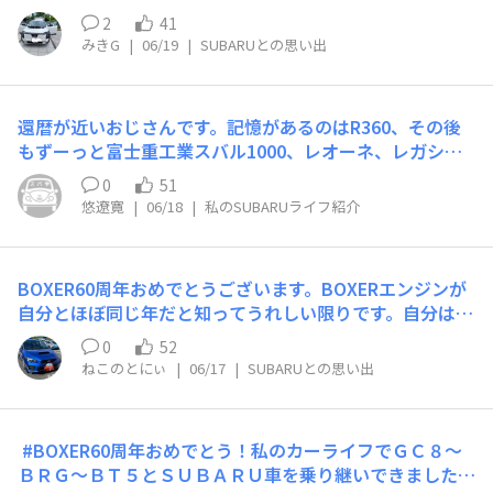
思い出は，これから相棒のトレイルシーカーくんと共に作
エディションを当選してたのを2025年11月まで内緒に
2
41
って行きます。免許書の返納後は，我が家の蓄電池として
し、屋内保管で走行距離はまさかの80キロの極上車。こ
みきG
|
06/19
|
SUBARUとの思い出
ずっと一緒にいたいなぁ (笑)
の車の良さを分かってくれる人に、とのことで購入。涙目
インプは息子が買いました。通称ファイくんと来週から１
週間北海道ツーリング！とても楽しみです。これからも大
還暦が近いおじさんです。記憶があるのはR360、その後
切にしていきます。ちなみに、涙目インプを買うとき、目
もずーっと富士重工業スバル1000、レオーネ、レガシー
の前で、まさかの22Bが整備中。資金がなくあきらめまし
自分で初めて買った車は、レックス550ｃｃスーパーチャ
0
51
たが、買ってたら今も維持できたかな？
ージャー付のキャンバストップ軽すぎる車でしたねぇ就職
悠遼寛
|
06/18
|
私のSUBARUライフ紹介
して、自宅のメインを私が買うことにレガシーから2代目
レガシーGT、2ステージツインターボ。早かった、キック
ダウンしないで加速していくその後インプレッサ（丸目）
BOXER60周年おめでとうございます。BOXERエンジンが
WRX結婚してフォレスター今乗っているのは3台目のフォ
自分とほぼ同じ年だと知ってうれしい限りです。自分は20
レスター子供たちは、スバルしか乗っていません。
06年にレガシィB4 2.0 spec.Bで初めてEJ20に乗り、20年
0
52
が経ちました。今も329馬力のEJ20です（S208）。抽選
ねこのとにぃ
|
06/17
|
SUBARUとの思い出
に当選したメールを見たときの震えは今でも覚えていま
す。以来、BRZ GT300の追っかけも始め、SUBARUと楽
しく過ごしています。Super GTではEJ20は引退してしま
​ #BOXER60周年おめでとう！私のカーライフでＧＣ８～
いましたが、自分の車は大切に乗ろうと思っています。
ＢＲＧ～ＢＴ５とＳＵＢＡＲＵ車を乗り継いできました