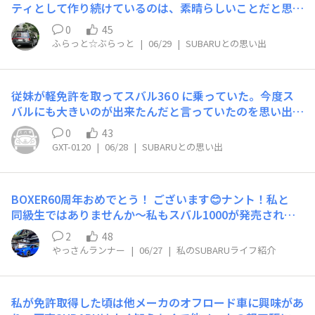
手スバ学でお会いしたり、コメントをいただいたり、いい
ティとして作り続けているのは、素晴らしいことだと思い
せてもらっています。 メカメカしくて、吸気音や排気音
ねをしてくれる皆様自動車大学校のイベントで話してくれ
ます。私が初めて運転した水平対向は1800ccのAE81(2代
が賑やかだったEA型はレスポンス良くまるで生き物のよ
0
45
た、現整備士の方…たくさんの方のおかげで、今の スバ
目レオーネ)でした。父が雪国に転勤になり、当時は唯一
うで、現在のFA型はとてもジェントルになって隔世の感
ふらっと☆ぶらっと
|
06/29
|
SUBARUとの思い出
ルを愛する自分がいますこれからもスバルを愛して、いつ
の乗用4WDだったレオーネを購入したのは、私が高校生
がありますが、伸びが良く思い通りに走ってくれる感じは
かスバルに乗って、スバルをつくります！BOXER60周年
のころ。1982年だったと思います。免許取得後その車で
通じるものがありますね。 人車一体感が素晴らしいSUBA
おめでとう！皆様、これからもよろしくお願いします！
運転を覚え、父がAE82(3代目レオーネ)に買い替えたこと
RUと、これからのBOXERエンジンにも期待しています！
従妹が軽免許を取ってスバル36０に乗っていた。今度ス
で、レオーネの最上級グレードGT-IIも運転していまし
バルにも大きいのが出来たんだと言っていたのを思い出し
た。結婚を機に実家を出て、しばらくレックスに乗った後
ます。もう60年ですか。
に購入したのがEJ18(初代レガシィ)です。敢えてEJ20で
0
43
はなく1800ccを選択したのは、レオーネの面影を追った
GXT-0120
|
06/28
|
SUBARUとの思い出
ため。EJ20ばかりが話題になりますが、EJ18も低回転か
ら粘り強くて運転しやすい良いエンジンです。なにより壊
れません。新車から丸33年になりますが、いまだに絶好
BOXER60周年おめでとう！ ございます😊ナント！私と
調です。(正直、こんなに長く乗るとは思っていませんで
同級生ではありませんか〜私もスバル1000が発売された1
した。)60周年のうち40年ほどを水平対向に乗り、半分以
966年生まれ！感無量です。とはいうものの私とスバルの
2
48
上をEJ18と共にしています。環境に優しいEVやハイブリ
関係は ほぼ皆無でした（泣）土地柄（愛知県）なので、
やっさんランナー
|
06/27
|
私のSUBARUライフ紹介
ッドも魅力的ではありますが、もうしばらくは独特のサウ
子供の頃から どの車も他メーカー。ただ 亡くなった叔
ンドを奏でる水平対向エンジンを楽しみたいと思います。
父が写ってる写真画像には 叔父が若い頃所有していた
ALL NEW LEONE GT-IIのEA82です。EA81の写真はありま
「スバル360」があり！そんなご縁があったんだと喜びひ
せんでした。LEGACY Ti-SXのEJ18です。まだまだ現役で
私が免許取得した頃は他メーカのオフロード車に興味があ
としおです。私とのスバル関わりは ほんの数年の弱輩も