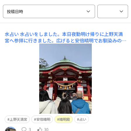
投稿日時
水占い
水占いをしました。本日夜勤明け帰りに上野天満
宮へ参拝に行きました。広げると安倍晴明でお馴染みのご
神紋は五芒星が描かれてますここに水占い紙を浮かべると
文字が浮かび上がります。文字が浮かび上がりました。な
んて書いてあるでしょうか？結果は末吉でした。微妙な結
果体調は悪くても回復すると書いてあります。健康面
上野天満宮
安倍晴明
晴明殿
占い
3
30