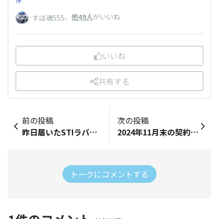
序
、
他49人
がいいね
すば魂555
いいね
共有する
前の投稿
次の投稿
昨日届いたSTIラバーマットを早速GDBインプレッサのトランクにセットしました GDBインプレッサのトランクスペースだといっぱいいっぱいですね
2024年11月末の契約から長い長い2か月が過ぎ、本日2025年1月23日 LEVORG GT-H EX めでたく納車されました。 ミニカーも良いけど本物はやはり良いですね。 早速自動車専用道路でアイサイトXを少しだけ味見してきました。グッドです。
トークにコメントする