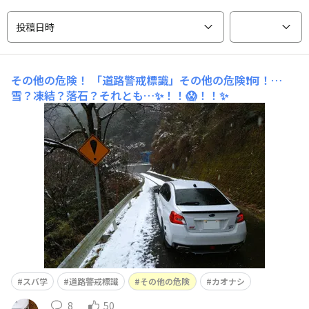
投稿日時
その他の危険！
「道路警戒標識」その他の危険❗️何！…
雪？凍結？落石？それとも…✨！！😱！！✨
スバ学
道路警戒標識
その他の危険
カオナシ
8
50