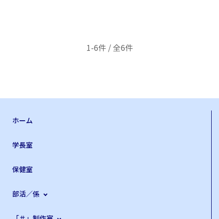
1-6件 / 全6件
ホーム
学長室
保健室
部活／係
「＃」制作室