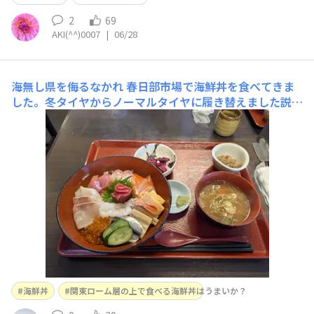
2
69
AKI(^^)0007
|
06/28
海無し県を侮るなかれ
春日部市場で海鮮丼を食べてきま
した。冬タイヤからノーマルタイヤに履き替えました説明
付け埼玉が海無し県ってぇー！！？誰が言ったかぁ
ー！！？あ〜ん！！？
海鮮丼
関東ローム層の上で食べる海鮮丼はうまいか？