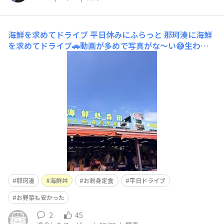
海鮮を求めてドライブ
平日休みにふらっと 那珂湊に海鮮
を求めてドライブ🚗動画が多めで写真がな〜い😅生わさ
びが売ってて ラッキーな日でした✌️
那珂湊
海鮮丼
お刺身定食
平日ドライブ
お野菜も安かった
2
45