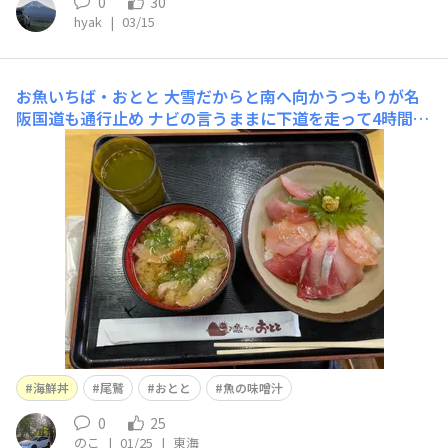
0
30
hyak
|
03/15
お魚いちば・おとと
大雪だからと南へ向かうつもりが名
阪国道も通行止め ナビの言うままに下道を走って4時間で
した 海鮮丼はもちろんですが驚愕したのは 魚の味噌汁
￥250なりブリアラたっぷりでこのお値段 近所にあったら
毎日来たい🥰
海鮮丼
尾鷲
おとと
魚の味噌汁
0
25
のこ
|
01/25
|
東海