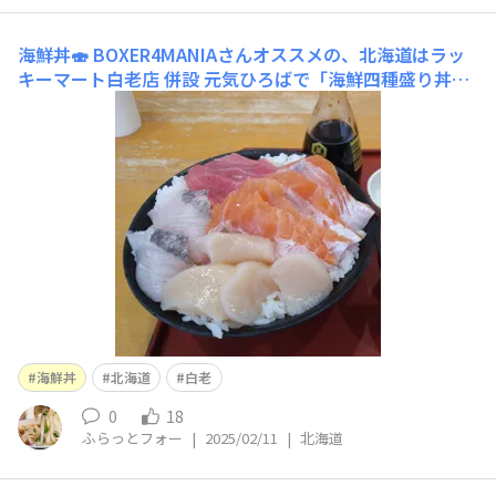
海鮮丼🍣
BOXER4MANIAさんオススメの、北海道はラッ
キーマート白老店 併設 元気ひろばで「海鮮四種盛り丼」
を食しましたネタのボリュームに大満足でした😋※1月下
旬に行ってからアップ出来てませんでした;
海鮮丼
北海道
白老
0
18
ふらっとフォー
|
2025/02/11
|
北海道