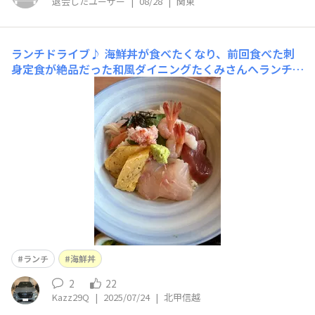
退会したユーザー
|
08/28
|
関東
ランチドライブ♪
海鮮丼が食べたくなり、前回食べた刺
身定食が絶品だった和風ダイニングたくみさんへランチド
ライブ🚙♪ そういえば、前回のたべもの係へのポストは
タイムラインに流れませんでした。そういう仕様なんでし
ょうかね⁇
ランチ
海鮮丼
2
22
Kazz29Q
|
2025/07/24
|
北甲信越