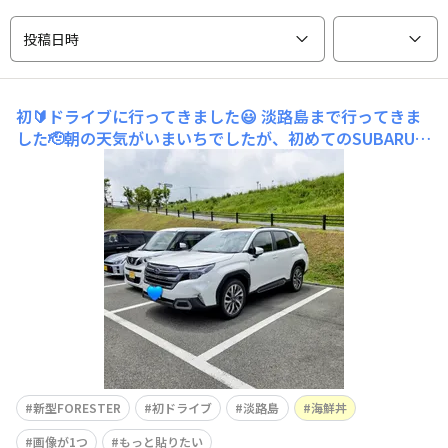
投稿日時
初🔰ドライブに行ってきました😃
淡路島まで行ってきま
した🫡​朝の天気がいまいちでしたが、初めてのSUBARUを
動かしたくてお出掛けしてきました😄😄😁🚙💙我が家か
ら淡路島までは2時間ちょい⌚都合のついた大学生の息子
(19歳)、運転免許を取ってから1年半も一緒に😲ミニバン
からの乗り換えなので、まず高速に乗るまでの一般道の右
左折完了時の
新型FORESTER
初ドライブ
淡路島
海鮮丼
画像が1つ
もっと貼りたい