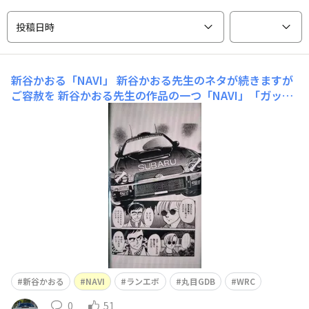
投稿日時
新谷かおる「NAVI」
新谷かおる先生のネタが続きますが
ご容赦を 新谷かおる先生の作品の一つ「NAVI」「ガッデ
ム」ではラリードライバーとナビゲーター、チーム、果て
はメインスポンサーである商社での駆け引きなどが描かれ
ていましたが、「NAVI」ではナビゲーターを中心に描か
れています 主人公の日下龍介(くさ
新谷かおる
NAVI
ランエボ
丸目GDB
WRC
0
51