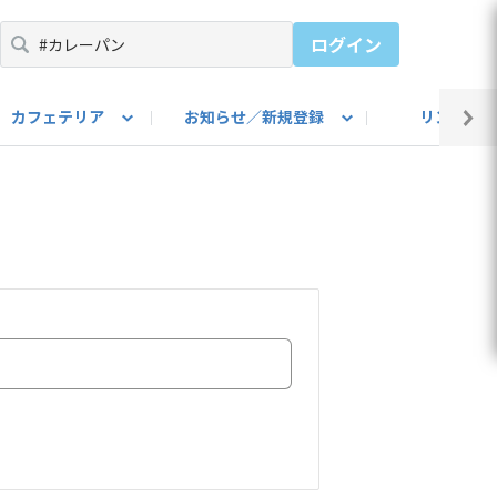
ログイン
カフェテリア
お知らせ／新規登録
リンク集
BARU IDをご登録ください）
utube
上部
自己紹介
#SUBARUのBEVがある生活
カスタマイズ部
公式 Facebook