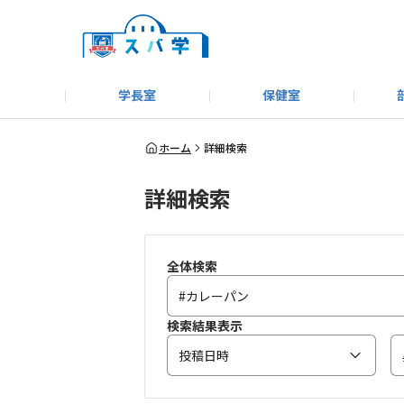
学長室
保健室
キャンプ＆アウトドア部
＃洗車同好会
告知
教えてコーナー
はじめましての方へ
SUBARUオフィシャルWebサイト
#SUBARUへのMT愛を
スバ学ギャラリー
お知らせ
野球部
WE
ホーム
詳細検索
詳細検索
モータースポーツ部
その他
いきもの係
全体検索
検索結果表示
投稿日時