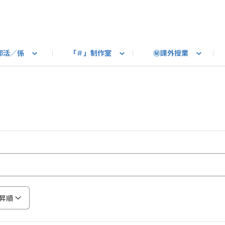
部活／係
「＃」制作室
㊙課外授業
語ろう
B カートピア
教えて！最新SUBARUの乗り味
星空部
ありがとうを伝えよう
＃スバルの法則
旅行部
公式 X
自転車部
フリートーク
公式 Instagram
#BOXER60周年おめでとう！
Q＆A
写真部
新規登録（SU
売店
公式 Yo
陸
たべもの係
その他
昇順