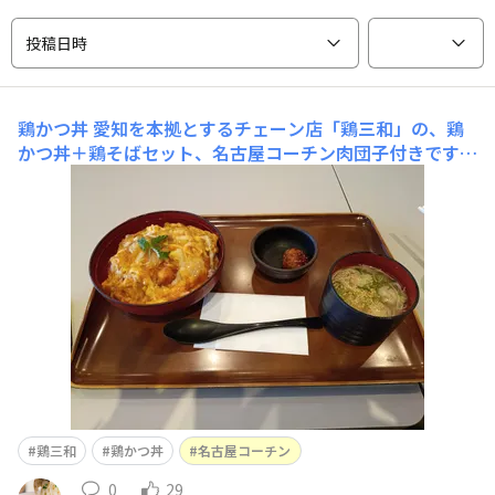
投稿日時
鶏かつ丼
愛知を本拠とするチェーン店「鶏三和」の、鶏
かつ丼＋鶏そばセット、名古屋コーチン肉団子付きです
😋 立ち寄った関西南部のららぽー◯で食べましたどれ
も、とても美味しくて満足です😋 ショッピングモール
のフードコートに多く出店しているようですね
鶏三和
鶏かつ丼
名古屋コーチン
0
29