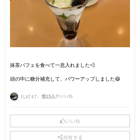
抹茶パフェを食べて一息入れました💨
頭の中に糖分補充して、パワーアップしました😆
、
他15人
がいいね
FLAT4.T
いいね
共有する