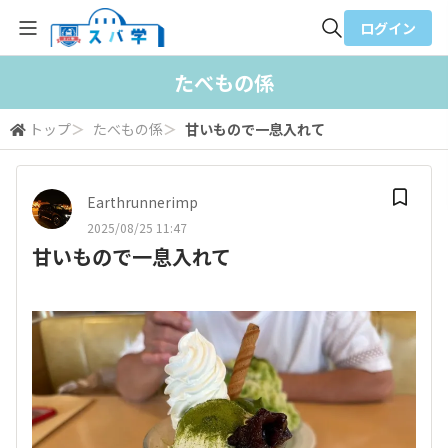
ログイン
全体検索
たべもの係
トップ
＞
たべもの係
＞
甘いもので一息入れて
検索
Earthrunnerimp
2025/08/25 11:47
甘いもので一息入れて