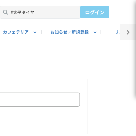
ログイン
カフェテリア
お知らせ／新規登録
リンク集
BARU IDをご登録ください）
utube
上部
自己紹介
#SUBARUのBEVがある生活
カスタマイズ部
公式 Facebook