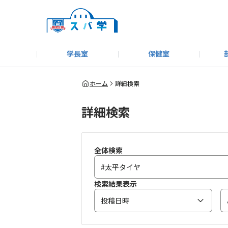
学長室
保健室
キャンプ＆アウトドア部
＃洗車同好会
告知
教えてコーナー
はじめましての方へ
SUBARUオフィシャルWebサイト
#SUBARUへのMT愛を
スバ学ギャラリー
お知らせ
野球部
WE
ホーム
詳細検索
詳細検索
モータースポーツ部
その他
いきもの係
全体検索
検索結果表示
投稿日時