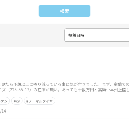
検索
投稿日時
を見たら予想以上に擦り減っている事に気が付きました。まず、室蘭で
イズ（225-55-17）の在庫が無い。あっても十数万円と高額…本州上
すると
ルケン
xv
ノーマルタイヤ
/14