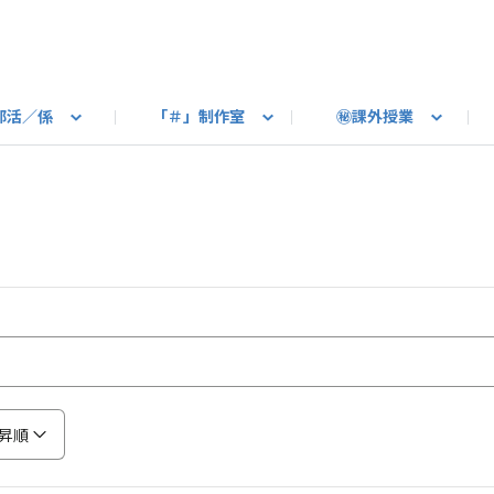
部活／係
「＃」制作室
㊙課外授業
語ろう
B カートピア
教えて！最新SUBARUの乗り味
星空部
ありがとうを伝えよう
＃スバルの法則
旅行部
公式 X
自転車部
フリートーク
公式 Instagram
#BOXER60周年おめでとう！
Q＆A
写真部
新規登録（SU
売店
公式 Yo
陸
たべもの係
その他
昇順