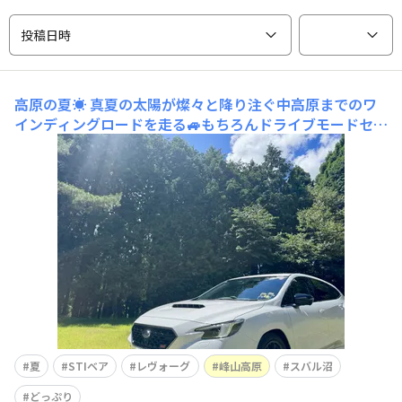
投稿日時
高原の夏☀️
真夏の太陽が燦々と降り注ぐ中高原までのワ
インディングロードを走る🚙もちろんドライブモードセレ
クトはSport+e-tuneでさらにアクティブな走りSTIパフ
ォーマンスマフラーの快音が響く💨フレキシブルタワーバ
ー・ロースティフナーフロントとリアで更に安定したコー
ナリングカーブ手前で減速してからの加速が
夏
STIベア
レヴォーグ
峰山高原
スバル沼
どっぷり