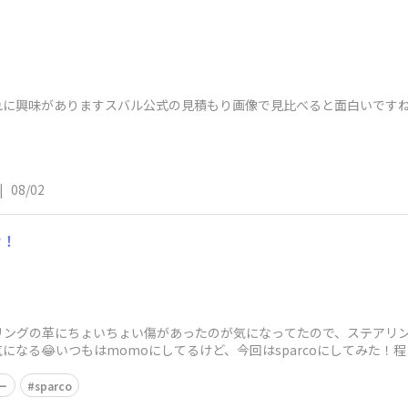
れに興味がありますスバル公式の見積もり画像で見比べると面白いですね
|
08/02
け！
リングの革にちょいちょい傷があったのが気になってたので、ステアリ
になる😂いつもはmomoにしてるけど、今回はsparcoにしてみた
ゃない？
ー
sparco