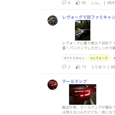
6
56
しん。
|
08/0
レヴォーグで初ファミキャ
レヴォーグに乗り換えて初めて
量！パンパンでしたがしっかり
味ということで、美味しい食事
ファミキャン
レヴォーグ
2
73
とりまつ
|
08
テールランプ
最近の車、テールランプが擬似
は見えないんだけども！気になり