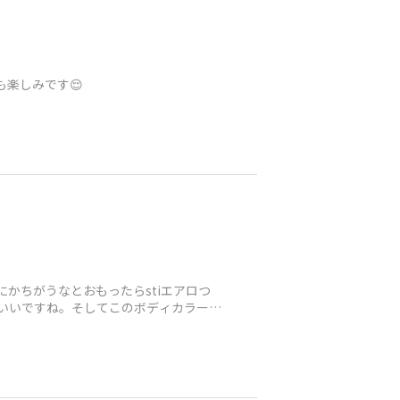
も楽しみです😌
なにかちがうなとおもったらstiエアロつ
いいですね。そしてこのボディカラー‼︎