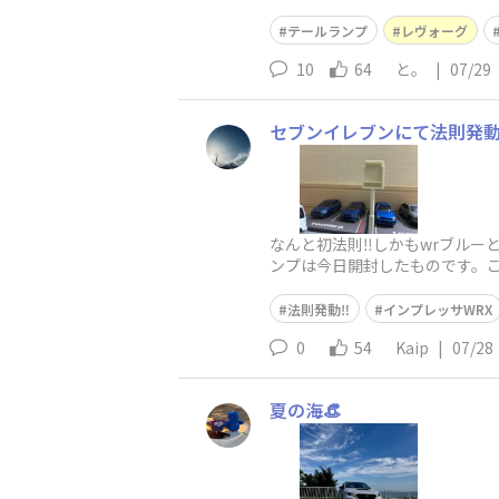
にテールランプ加工をして頂き
テールランプ
レヴォーグ
10
64
と。
|
07/29
セブンイレブンにて法則発動‼
なんと初法則‼︎しかもwrブルー
ンプは今日開封したものです。
う､､､悲しき､､､トミカで法則
法則発動‼︎
インプレッサWRX
0
54
Kaip
|
07/28
夏の海👒