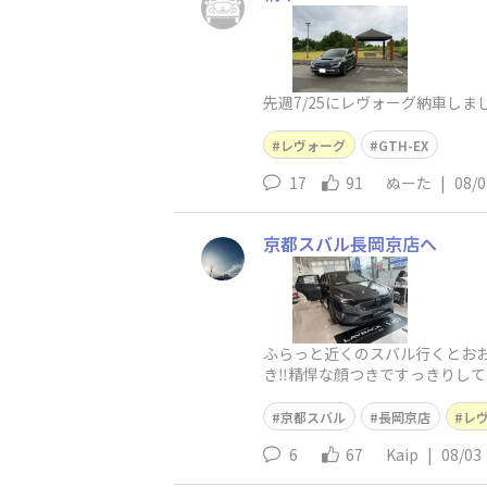
先週7/25にレヴォーグ納車し
レヴォーグ
GTH-EX
17
91
ぬーた
|
08/0
京都スバル長岡京店へ
ふらっと近くのスバル行くとおお‼
き‼︎精悍な顔つきですっきりして
この色にstiエ
京都スバル
長岡京店
レ
6
67
Kaip
|
08/03