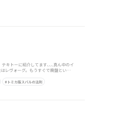
。テキトーに紹介してます､､､真ん中のイ
左はレヴォーグ。もうすぐで廃盤とい
トミカ版スバルの法則