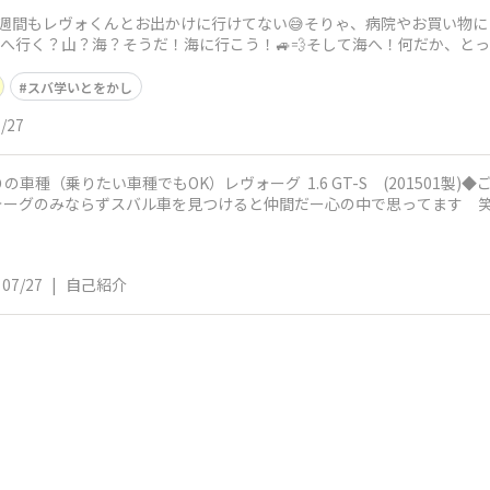
週間もレヴォくんとお出かけに行けてない😅そりゃ、病院やお買い物
ﾞ)どこへ行く？山？海？そうだ！海に行こう！🚙💨そして海へ！何だか、
カッ
スバ学いとをかし
/27
車種（乗りたい車種でもOK）レヴォーグ 1.6 GT-S (201501製
ォーグのみならずスバル車を見つけると仲間だー心の中で思ってます 笑
07/27
|
自己紹介