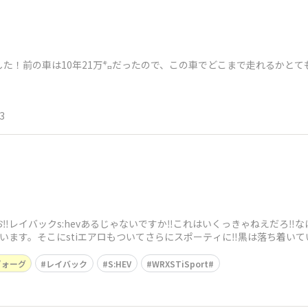
ました！前の車は10年21万㌔だったので、この車でどこまで走れるかとて
3
︎レイバックs:hevあるじゃないですか‼︎これはいくっきゃねえだろ‼︎
います。そこにstiエアロもついてさらにスポーティに‼︎黒は落ち着いて
ヴォーグ
レイバック
S:HEV
WRXSTiSport#