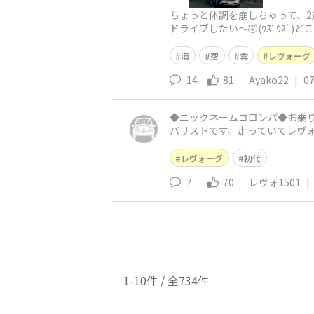
ちょっと体調を崩しちゃって、2
ドライブしたい〜🤣(ｳｽﾞｳｽ
サイドショットは、いつ見ても
海
空
雲
レヴォーグ
14
81
Ayako22
|
07
◆ニックネームコロンパ◆お乗りの
バリストです。走っていてレヴ
ハイブリッド
レヴォーグ
初代
7
70
レヴォ1501
|
1-10件 / 全734件