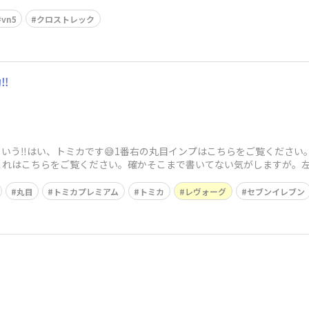
ました✨
vn5
クロストレック
︎
という‼︎はい、トミカです😅1番右の丸目インプはこちらをご覧ください
これはこちら​をご覧ください。確かそこまで書いてない気がしますが。
丸目
トミカプレミアム
トミカ
レヴォーグ
セブンイレブン