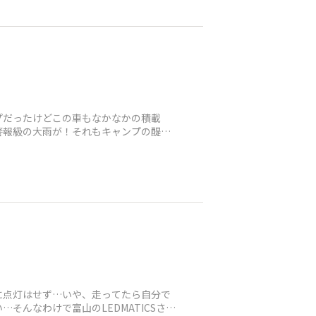
プだったけどこの車もなかなかの積載
警報級の大雨が！それもキャンプの醍醐
に点灯はせず…いや、走ってたら自分で
んなわけで富山のLEDMATICSさん