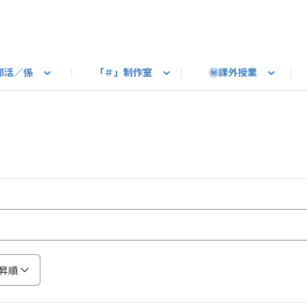
部活／係
「＃」制作室
㊙課外授業
語ろう
B カートピア
教えて！最新SUBARUの乗り味
星空部
ありがとうを伝えよう
＃スバルの法則
旅行部
公式 X
自転車部
フリートーク
公式 Instagram
#BOXER60周年おめでとう！
Q＆A
写真部
新規登録（SU
売店
公式 Yo
陸
たべもの係
その他
昇順