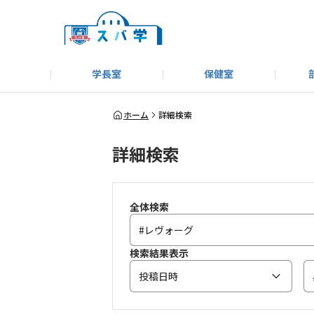
学長室
保健室
キャンプ＆アウトドア部
＃洗車同好会
告知
教えてコーナー
はじめましての方へ
SUBARUオフィシャルWebサイト
#SUBARUへのMT愛を
スバ学ギャラリー
お知らせ
野球部
WE
ホーム
詳細検索
詳細検索
モータースポーツ部
その他
いきもの係
全体検索
検索結果表示
投稿日時