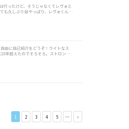
には行ったけど、そうじゃなくてレヴォと
とっても久しぶり😆やっぱり、レヴォくんの
)◆ご自由に自己紹介をどうぞ！ライトなス
10年超えたのでそろそろ。ストロング
1
2
3
4
5
…
›