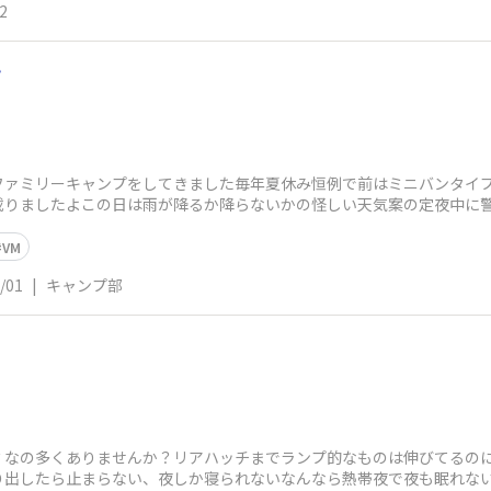
2
ン
ファミリーキャンプをしてきました毎年夏休み恒例で前はミニバンタイ
載りましたよこの日は雨が降るか降らないかの怪しい天気案の定夜中に
と飲み物をいただき
VM
/01
|
キャンプ部
？なの多くありませんか？リアハッチまでランプ的なものは伸びてるの
出したら止まらない、夜しか寝られないなんなら熱帯夜で夜も眠れない…そ