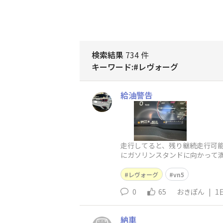
検索結果
734 件
キーワード:#レヴォーグ
給油警告
走行してると、残り継続走行可能
にガソリンスタンドに向かって
レヴォーグ
vn5
0
65
おきぽん
|
1
納車