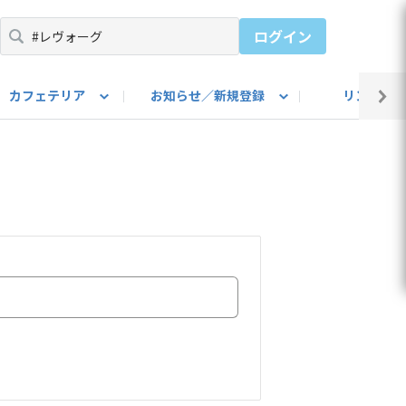
ログイン
カフェテリア
お知らせ／新規登録
リンク集
BARU IDをご登録ください）
utube
上部
自己紹介
#SUBARUのBEVがある生活
カスタマイズ部
公式 Facebook