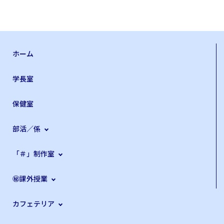
ホーム
学長室
保健室
部活／係
「＃」制作室
㊙課外授業
カフェテリア