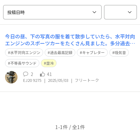
投稿日時
今日の昼、下の写真の服を着て散歩していたら、水平対向
エンジンのスポーツカーをたくさん見ました。多分過去最
高台数です。この服、水平対向エンジンを引き寄せる能力
水平対向エンジン
過去最高記録
キャブレター
吸気音
がありそうです。 自分でも信じられない数ですが、順
に、 911カレラ(901)、 WRX STI(VAB)、 インプレッサワ
不等長サウンド
空冷
ゴンWRX(GF)、
2
41
EJ20 9275
|
2025/05/03
|
フリートーク
1-1件 / 全1件