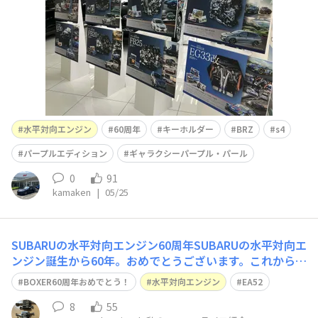
記念の各種エンジン展示パネルが並びます💕残念ながら今
乗っているBRZのFA24は設定されていません…😭やはりE
水平対向エンジン
60周年
キーホルダー
BRZ
s4
パープルエディション
ギャラクシーパープル・パール
0
91
kamaken
|
05/25
SUBARUの水平対向エンジン60周年SUBARUの水平対向エ
ンジン誕生から60年。おめでとうございます。これからも
この伝統を維持し続けて欲しいです。そして、可能なら、
BOXER60周年おめでとう！
水平対向エンジン
EA52
株式会社SUBARUのメンバーに私も加わり、一緒に100周
年を迎えたいです。今から40年後もエンジンを存続させる
8
55