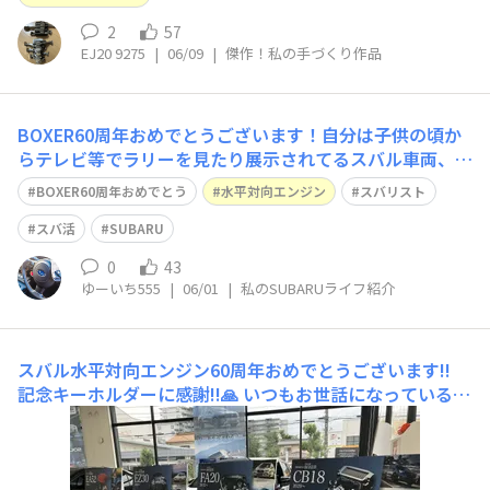
2
57
EJ20 9275
|
06/09
|
傑作！私の手づくり作品
BOXER60周年おめでとうございます！自分は子供の頃か
らテレビ等でラリーを見たり展示されてるスバル車両、イ
ンプレッサなどを見てきていつかはSUBARU車に乗ってみ
BOXER60周年おめでとう
水平対向エンジン
スバリスト
たいと思っていて仕事を初めた頃に色んなSUBARU車を見
に行って見積もりを出してもらったりしましたが、当時は
スバ活
SUBARU
買う余力がなく断念せざるおえ
0
43
ゆーいち555
|
06/01
|
私のSUBARUライフ紹介
スバル水平対向エンジン60周年おめでとうございます!!
記念キーホルダーに感謝!!🙏
いつもお世話になっているデ
ィーラーさんで水平対向エンジン60周年記念キーホルダ
ー（EJ20、FA20）を戴きました💕🤩いつもお世話になっ
ているディーラーさんへぶらり訪問です。店内には60周年