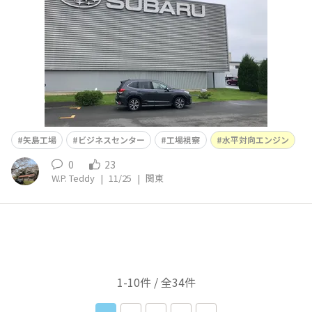
が海外向けのため、左ハンドル車が目につきました。溶接
作
矢島工場
ビジネスセンター
工場視察
水平対向エンジン
0
23
W.P. Teddy
|
11/25
|
関東
1-10件 / 全34件