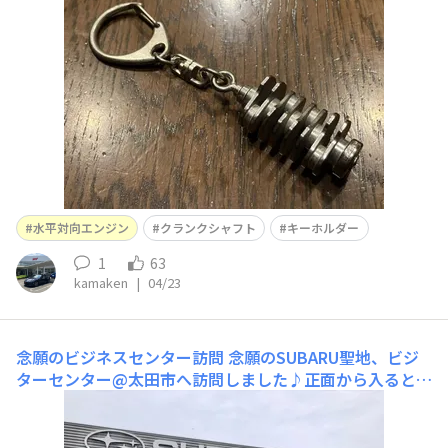
戴きました…🤩精密な造りに、繊細なSUBARUロゴの刻印
付き💕家宝に致します。 感謝…🙏
水平対向エンジン
クランクシャフト
キーホルダー
1
63
kamaken
|
04/23
念願のビジネスセンター訪問
念願のSUBARU聖地、ビジ
ターセンター@太田市へ訪問しました♪正面から入ると、
受付のSUBARUロゴと航空機の羽根が目に入りました♪展
示ルームの伝説の車、迫力ある矢島工場の生産ラインを見
学できました。1日当たりの生産台数は1,800台、内90%