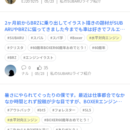
EJ20 9275
|
05/23
|
私のSUBARUライフ紹介
ためには、エンジン側
2ヶ月前からBRZに乗り出してイラスト描きの題材がSUB
ARUやBRZに偏ってきました今までも車は好きでフルエア
ロ、ローダウン＆深リム信者でしたが今は大人に楽しもう
SUBARU
スバル
スバ学
Boxer
水平対向エンジン
というマインドに変わってきました自分が大人になったか
ら なのか SUBARUというブランドがそうさせるのかもし
クリスタ
60周年BOXER60周年おめでとう！
60周年
共感して頂ける方いらっしゃ
BRZ
エンジンイラスト
0
35
ナル
|
05/23
|
私のSUBARUライフ紹介
暑さにやられてぐったりの僕です。最近は仕事都合でなか
なか時間とれず投稿が少な目ですが、BOXERエンジン生
誕60周年とのことで、これまでの僕のBOXERの思い出話
アウトバック
bt5
フォレスター
SL5
をつらつら書こうかなと思います。大した思い出はないで
す、BOXERというかスバルカーライフの思い出話になり
水平対向エンジン
BOXER60周年おめでとう！
そうです。つまらないので気長にご
これからもBOXERと共に
ありがとう！