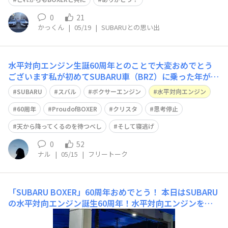
0
21
かっくん
|
05/19
|
SUBARUとの思い出
​水平対向エンジン生誕60周年とのことで大変おめでとう
ございます私が初めてSUBARU車（BRZ）に乗った年が60
周年とわ凄く嬉しいです70周年80周年そして100周年と進
SUBARU
スバル
ボクサーエンジン
水平対向エンジン
化​を止めずに歩み続けて下さいお祝い投稿用にイラストを
用意しようと思いクリスタを開いたまま全くアイデアが浮
60周年
ProudofBOXER
クリスタ
思考停止
かばずに画面を見つめる
天から降ってくるのを待つべし
そして寝逃げ
0
52
ナル
|
05/15
|
フリートーク
「SUBARU BOXER」60周年おめでとう！
本日はSUBARU
の水平対向エンジン誕生60周年！水平対向エンジンを作
ってくれてありがとうございます！本当に運転していて楽
しいです😆