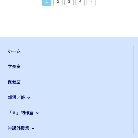
1
2
3
4
›
ホーム
学長室
保健室
部活／係
「＃」制作室
㊙課外授業