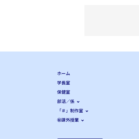
ホーム
学長室
保健室
部活／係
「＃」制作室
㊙課外授業