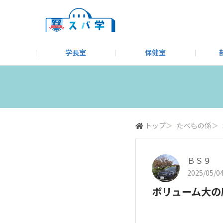
学長室
保健室
キャンプ＆アウトドア部
＃洗車同好会
告知
教えてコーナー
はじめましての方へ
SUBARUオフィシャルWebサイト
#SUBARUへのMT愛を
スバ学ギャラリー
お知らせ
野球部
WE
モータースポーツ部
その他
いきもの係
トップ
＞
たべもの係
＞
ＢＳ９
2025/05/04
ボリューム大の