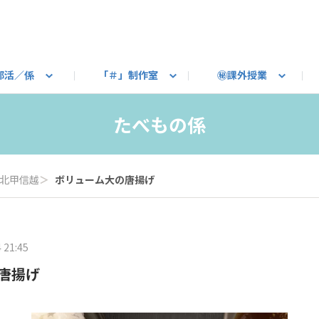
部活／係
「＃」制作室
㊙課外授業
語ろう
B カートピア
教えて！最新SUBARUの乗り味
星空部
ありがとうを伝えよう
＃スバルの法則
旅行部
公式 X
自転車部
フリートーク
公式 Instagram
#BOXER60周年おめでとう！
Q＆A
写真部
新規登録（SU
売店
公式 Yo
陸
たべもの係
たべもの係
その他
北甲信越
＞
ボリューム大の唐揚げ
 21:45
唐揚げ