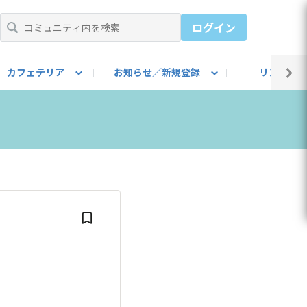
ログイン
カフェテリア
お知らせ／新規登録
リンク集
BARU IDをご登録ください）
utube
上部
自己紹介
#SUBARUのBEVがある生活
カスタマイズ部
公式 Facebook