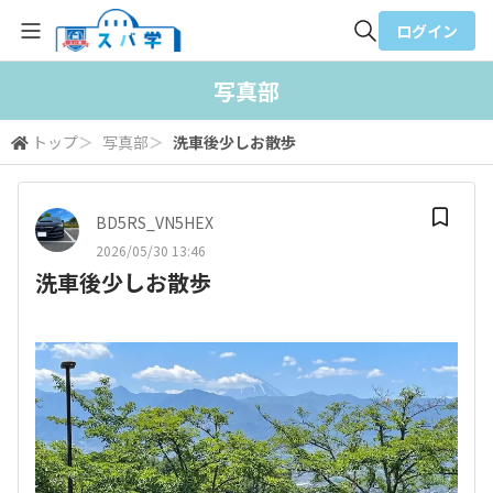
ログイン
全体検索
写真部
トップ
＞
写真部
＞
洗車後少しお散歩
検索
BD5RS_VN5HEX
2026/05/30 13:46
洗車後少しお散歩