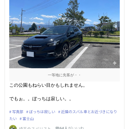
一等地に先客が・・
この公園もねらい目かもしれません。
でもぉ。。ぼっちは寂しい。。
写真部
ぼっちは寂しい
近隣のスバル車とお近づきになり
たい
富士山
、
他64人
がいいね
埼玉のスバリスト