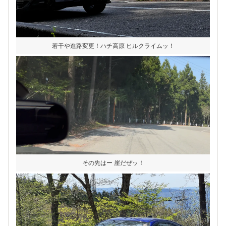
若干や進路変更！ハチ高原 ヒルクライムッ！
その先はー 崖だぜッ！