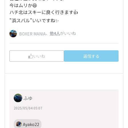
今はムリか😆
ハチ北はスキーに良く行きます👍
"浜スバル"いいですね✨
、
他4人
がいいね
BOXER MANIA
いいね
返信する
ふゆ
2025/05/04 05:07
Ayako22