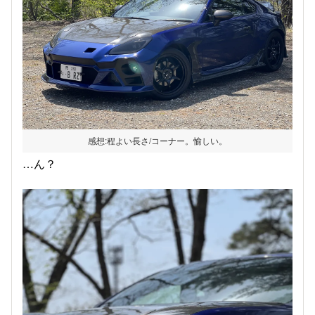
感想:程よい長さ/コーナー。愉しい。
…ん？