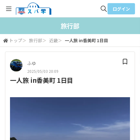
ログイン
全体検索
旅行部
トップ
＞
旅行部
＞
近畿
＞
一人旅 in香美町 1日目
検索
ふゆ
2025/05/03 20:09
一人旅 in香美町 1日目