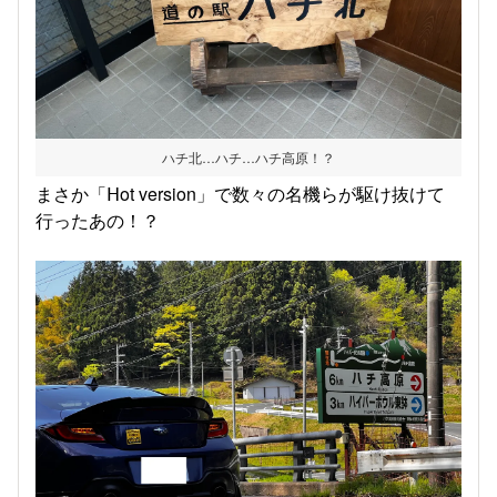
ハチ北…ハチ…ハチ高原！？
まさか「ᕼot version」で数々の名機らが駆け抜けて
行ったあの！？