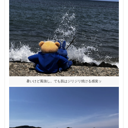
暑いけど風強し。でも肌はジリジリ焼ける感覚ッ