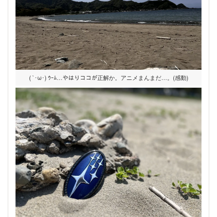
( `･ω･) ｳｰﾑ…やはりココが正解か。アニメまんまだ…。(感動)