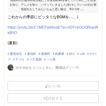
を知り、アニメを知り、ハマっていきました(笑)そしていつの日か聖
地巡礼をしてみたいなぁと思い馳せ、早3~5年…。
これからの季節にピッタリなBGMを…。⤵︎ ︎
https://youtu.be/C1MEFw65vaE?si=hDYnkGUQNopW
kBYO
(夏影)
聖地巡礼
香住町
香美町
兵庫県
BRZ
zd8
STIベ
ア
チバル
ハチ高原
一人旅
、
他48人
がいいね
四半世紀をスバルと共に
いいね
共有する