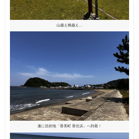
山越え橋越え…
遂に目的地「香美町 香住浜」へ到着！