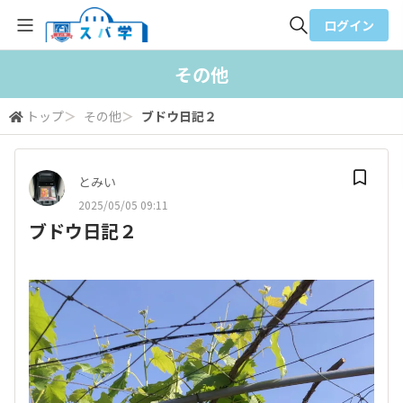
ログイン
全体検索
その他
トップ
＞
その他
＞
ブドウ日記２
検索
とみい
2025/05/05 09:11
ブドウ日記２