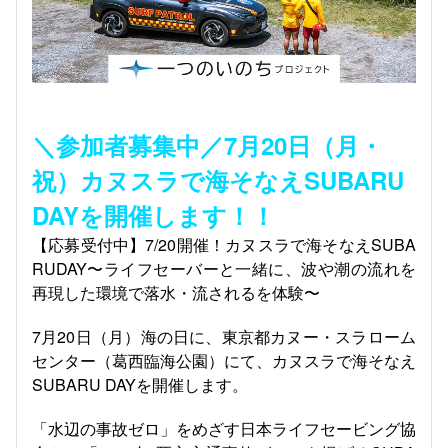
＼参加者募集中／7月20日（月・
祝）カヌスラで海そなえSUBARU
DAYを開催します！！
【応募受付中】
7/20
開催！カヌスラで海そなえ
SUBA
RUDAY
〜ライフセーバーと一緒に、波や潮の流れを
再現した環境で落水・流されるを体験〜
7
月
20
日（月）海の日に、東京都カヌー・スラローム
センター（葛西臨海公園）にて、カヌスラで海そなえ
SUBARU DAY
を開催します。
「水辺の事故ゼロ」をめざす日本ライフセービング協