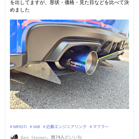
を出してますが、形状・価格・見た目などを比べて決
めました
WRXSTi
VAB
近藤エンジニアリング
マフラー
、
他74人
がいいね
Ben_Steiner