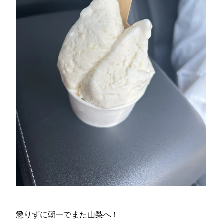
懲りずに朝一でまた山梨へ！