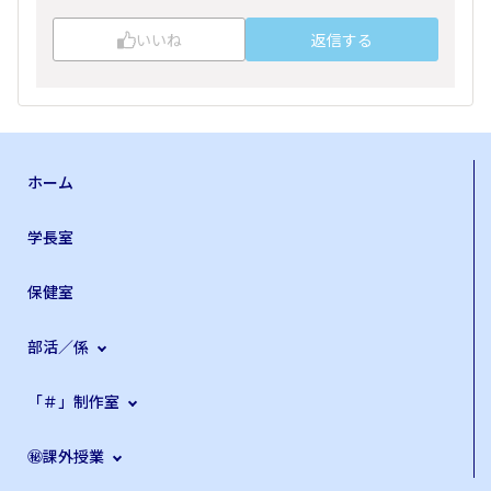
いいね
返信する
ホーム
学長室
保健室
部活／係
「＃」制作室
㊙課外授業