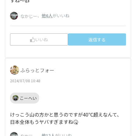
すね～👍️
、
他6人
がいいね
なかじー
いいね
返信する
ふらっとフォー
2024/07/08 10:48
こーへい
けっこう山の方かと思うのですが40℃超えなんて、
日本全体もうヤバすぎますね🤒
、
他12人
がいいね