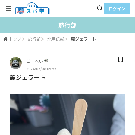
ログイン
全体検索
旅行部
トップ
＞
旅行部
＞
北甲信越
＞
麓ジェラート
検索
こーへい
2024/07/08 09:56
麓ジェラート