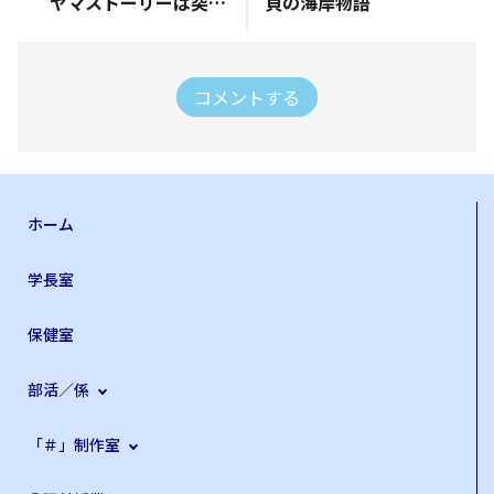
ヤマストーリーは突然に・・・・
貝の海岸物語
コメントする
ホーム
学長室
保健室
部活／係
「＃」制作室