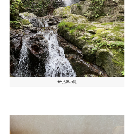
ザ•払沢の滝