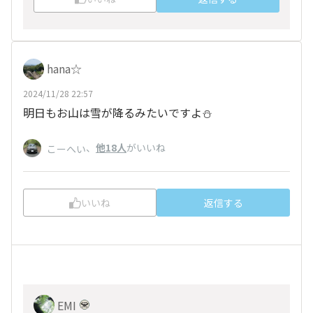
hana☆
2024/11/28 22:57
明日もお山は雪が降るみたいですよ⛄️
、
他18人
がいいね
こーへい
いいね
返信する
EMI