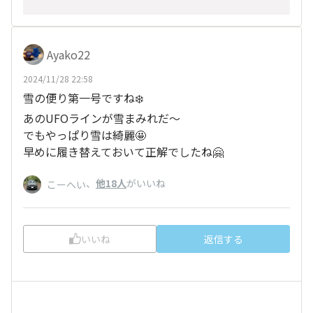
Ayako22
2024/11/28 22:58
雪の便り第一号ですね❄️
あのUFOラインが雪まみれだ〜
でもやっぱり雪は綺麗🤩
早めに履き替えておいて正解でしたね🤗
、
他18人
がいいね
こーへい
いいね
返信する