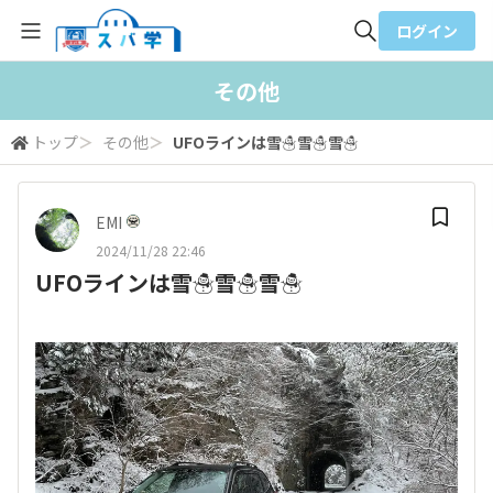
ログイン
全体検索
その他
トップ
＞
その他
＞
UFOラインは雪☃️雪☃️雪☃️
検索
EMI
2024/11/28 22:46
UFOラインは雪☃️雪☃️雪☃️