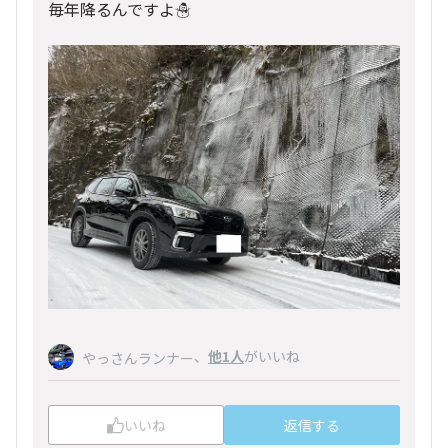
毎年降るんですよ☃️
、
他1人
がいいね
やっさんランナー
いいね
返信する