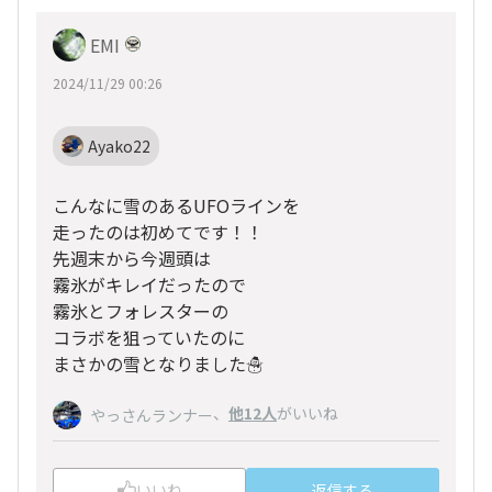
EMI
2024/11/29 00:26
Ayako22
こんなに雪のあるUFOラインを
走ったのは初めてです！！
先週末から今週頭は
霧氷がキレイだったので
霧氷とフォレスターの
コラボを狙っていたのに
まさかの雪となりました☃️
、
他12人
がいいね
やっさんランナー
いいね
返信する