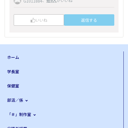
、
他9人
がいいね
G1011884
いいね
返信する
ホーム
学長室
保健室
部活／係
「＃」制作室