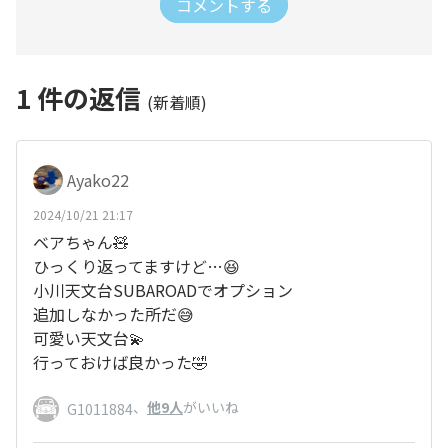
コメントする
1
件の返信
(新着順)
Ayako22
2024/10/21 21:17
ベアちゃん🧸
ひっくり返ってますけど…😆
小川天文台SUBAROADでオプション
追加しなかった所だ😅
可愛い天文台💫
行っておけば良かった🤣
、
他9人
がいいね
G1011884