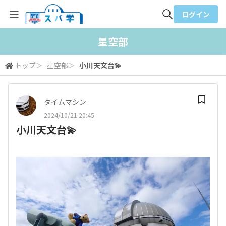
ログイン
全体検索
星空部
トップ
＞
星空部
＞
小川天文台💫
検索
タイムマシン
2024/10/21 20:45
小川天文台💫