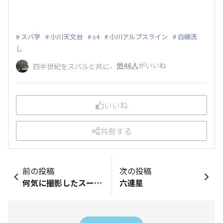
スバ学
小川天文台
s4
小川アルプスライン
白線流
し
、
他46人
がいいね
四半世紀をスバルと共に
いいね
共有する
前の投稿
次の投稿
何気に撮影したスーパームーン‼️
六連星