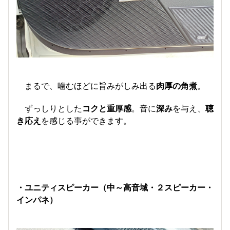
まるで、噛むほどに旨みがしみ出る
肉厚の角煮
。
ずっしりとした
コクと重厚感
。音に
深み
を与え、
聴
き応え
を感じる事ができます。
・ユニティスピーカー（中～高音域・２スピーカー・
インパネ）