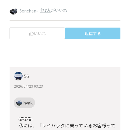
、
他7人
がいいね
Senchan
いいね
返信する
56
2026/04/23 03:23
hyak
🤣🤣🤣
私には、「レイバックに乗っているお客様って