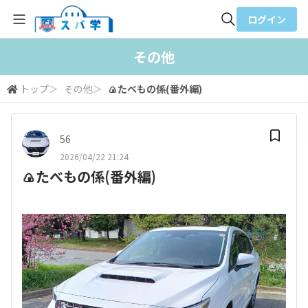
ログイン
全体検索
その他
トップ
＞
その他
＞
🍙たべもの係(番外編)
検索
56
2026/04/22 21:24
🍙たべもの係(番外編)