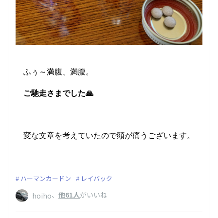
ふぅ～満腹、満腹。
ご馳走さまでした🙏
変な文章を考えていたので頭が痛うございます。
ハーマンカードン
レイバック
、
他61人
がいいね
hoiho