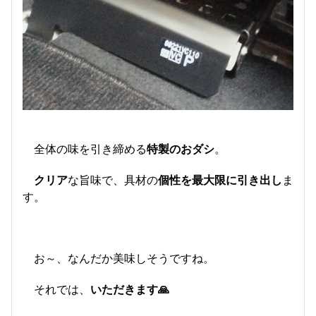
全体の味を引き締める
特製のおダシ
。
クリア
な旨味で、具材の
個性を最大限に引き出し
ま
す。
お～、なんだか美味しそうですね。
それでは、
いただきます🙏