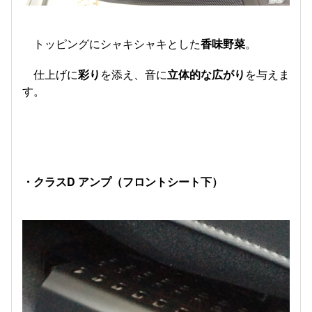
トッピングにシャキシャキとした
​香味野菜
。
仕上げに
彩り
を添え、音に
立体的な広がり
を与えま
す。
・クラスD アンプ（フロントシート下）