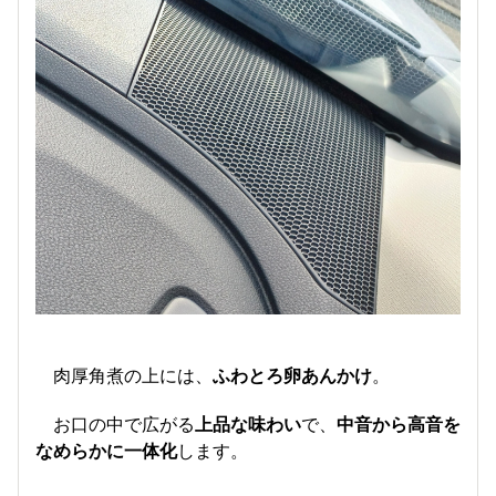
肉厚角煮の上には、
ふわとろ卵あんかけ
​。
お口の中で広がる
上品な味わい
で、
中音から高音を
なめらかに一体化
します。