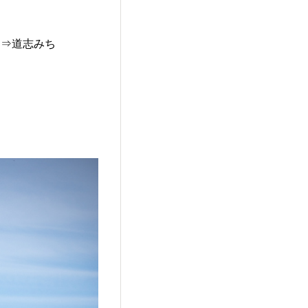
ち⇒道志みち