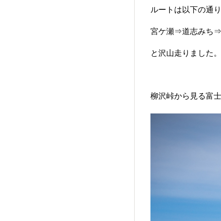
ルートは以下の通
宮ケ瀬⇒道志みち
と沢山走りました
柳沢峠から見る富