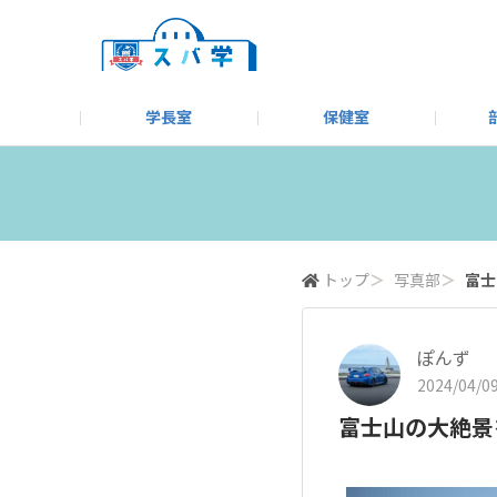
学長室
保健室
キャンプ＆アウトドア部
＃洗車同好会
告知
教えてコーナー
はじめましての方へ
SUBARUオフィシャルWebサイト
#SUBARUへのMT愛を
スバ学ギャラリー
お知らせ
野球部
WE
モータースポーツ部
その他
いきもの係
トップ
＞
写真部
＞
富士
ぽんず
2024/04/09
富士山の大絶景