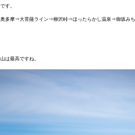
りです。
⇒奥多摩⇒大菩薩ライン⇒柳沢峠⇒ほったらかし温泉⇒御坂み
。
士山は最高ですね。