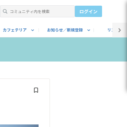
ログイン
カフェテリア
お知らせ／新規登録
リンク集
BARU IDをご登録ください）
utube
上部
自己紹介
#SUBARUのBEVがある生活
カスタマイズ部
公式 Facebook