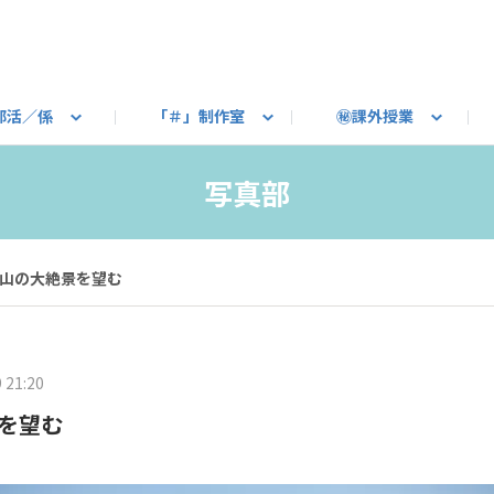
部活／係
「＃」制作室
㊙課外授業
語ろう
B カートピア
教えて！最新SUBARUの乗り味
星空部
ありがとうを伝えよう
＃スバルの法則
旅行部
公式 X
自転車部
フリートーク
公式 Instagram
#BOXER60周年おめでとう！
Q＆A
写真部
新規登録（SU
売店
公式 Yo
陸
写真部
たべもの係
その他
山の大絶景を望む
 21:20
を望む