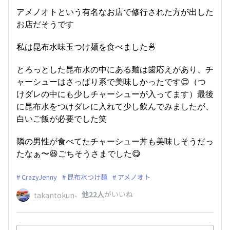
アメノオトという有名なお店で修行された方が出した
お店だそうです
私は昆布水味玉つけ麺を食べました🍜
とろっとした昆布水の中にある麺は歯応えがあり、チ
ャーシューはさっぱり系で美味しかったです😊（つ
けダレの中にも少しチャーシューが入ってます）最後
に昆布水をつけダレに入れて少し飲んでみましたが、
白いご飯が必要でした笑
隣の男性が食べてたチャーシュー丼も美味しそうだっ
たなぁ〜😆ごちそうさまでした😋
CrazyJenny
昆布水つけ麺
アメノオト
、
他22人
がいいね
takantokun