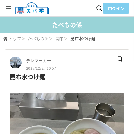
ログイン
全体検索
たべもの係
トップ
＞
たべもの係
＞
関東
＞
昆布水つけ麺
検索
テレマーカー
2025/12/27 19:57
昆布水つけ麺