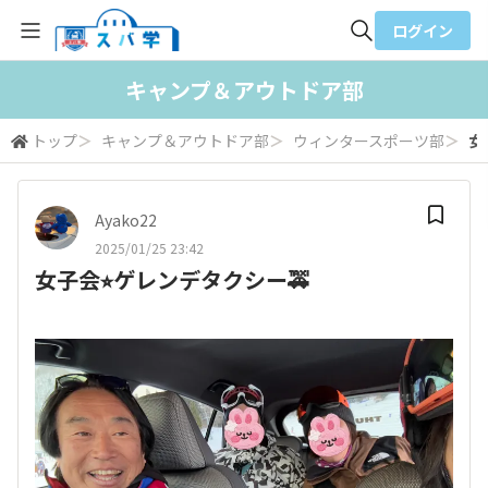
ログイン
全体検索
キャンプ＆アウトドア部
トップ
＞
キャンプ＆アウトドア部
＞
ウィンタースポーツ部
＞
女
検索
Ayako22
2025/01/25 23:42
女子会⭐︎ゲレンデタクシー🚕