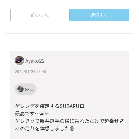
いいね
返信する
Ayako22
2025/01/26 08:46
のこ
ゲレンデを疾走するSUBARU車
最高です〜🚙✨
ゲレタクで新井選手の横に乗れただけで超幸せ💕
あの走りを体感しました😆