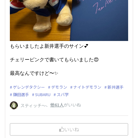
もらいましたよ新井選手のサイン💕
チェリーピンクで書いてもらいました😍
最高なんですけど〜✨
ゲレンデタクシー
デモラン
ナイトデモラン
新井選手
鎌田選手
SUBARU
スバ学
、
他61人
がいいね
スティッチ～
いいね