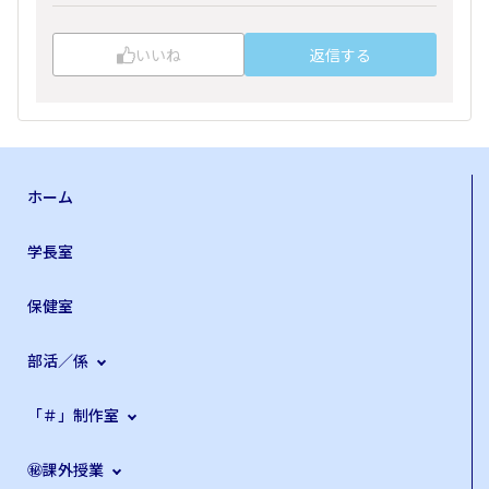
いいね
返信する
ホーム
学長室
保健室
部活／係
「＃」制作室
㊙課外授業