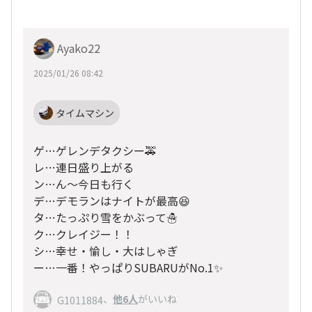
Ayako22
2025/01/26 08:42
タイムマシン
ゲ…ゲレンデタクシー🚕
レ…連日盛り上がる
ン…ん〜今日も行く
デ…デモランはナイトが最高😆
タ…たっぷり雪をかぶって☃️
ク…クレイジー！！
シ…幸せ・愉し・大はしゃぎ
ー…一番！やっぱりSUBARUがNo.1✨
、
他6人
がいいね
G1011884