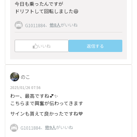
今日も乗ったんですが
ドリフトして回転しました😆
、
他8人
がいいね
G1011884
いいね
返信する
のこ
2025/01/26 07:56
わー、最高ですね💕✨
こちらまで興奮が伝わってきます
サインも貰えて良かったですね💙
、
他9人
がいいね
G1011884