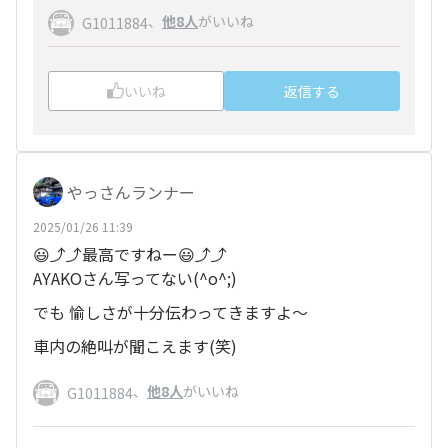
、
他8人
がいいね
G1011884
いいね
返信する
やっさんランナー
2025/01/26 11:39
😃⤴️⤴️最高ですねー😃⤴️⤴️
AYAKOさん写ってない(^o^;)
でも 愉しさが十分伝わってきますよ～
車内の絶叫が聞こえます(笑)
、
他8人
がいいね
G1011884