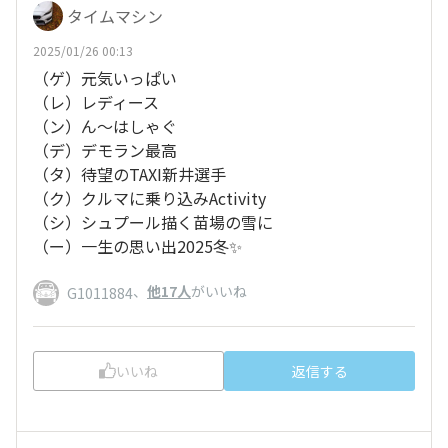
タイムマシン
2025/01/26 00:13
（ゲ）元気いっぱい
（レ）レディース
（ン）ん～はしゃぐ
（デ）デモラン最高
（タ）待望のTAXI新井選手
（ク）クルマに乗り込みActivity
（シ）シュプール描く苗場の雪に
（ー）一生の思い出2025冬✨
、
他17人
がいいね
G1011884
いいね
返信する