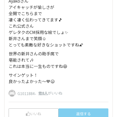
Ayakoさん
アイキャッチが愉しさが
全開でこちらまで
凄く凄く伝わってきてます🎵
これ公式さん
ゲレタクのCM採用な絵でしょ✨
新井さんまで笑顔☺️
とっても素敵な好きなショットですね🌠
世界の新井さんの助手席で
堪能されて🎶
これは本当に一生ものですね😆
サインゲット！
良かったよかった～💙😄
、
他8人
がいいね
G1011884
いいね
返信する