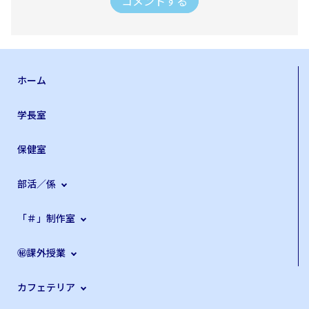
コメントする
ホーム
学長室
保健室
部活／係
「＃」制作室
㊙課外授業
カフェテリア