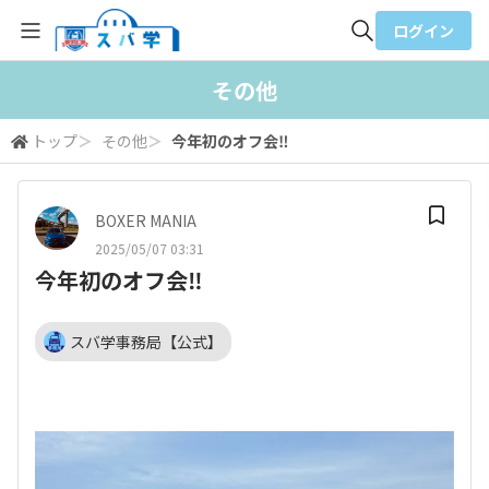
ログイン
全体検索
その他
トップ
＞
その他
＞
今年初のオフ会‼️
検索
BOXER MANIA
2025/05/07 03:31
今年初のオフ会‼️
スバ学事務局【公式】