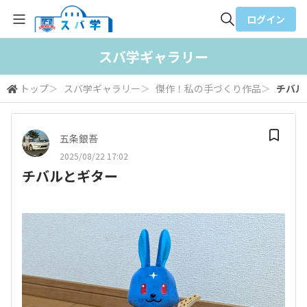
ログイン
全体検索
スバ学ギャラリー
トップ
＞
スバ学ギャラリー
＞
傑作！私の手づくり作品
＞
チバル
検索
五条銀吾
2025/08/22 17:02
チバルとギター