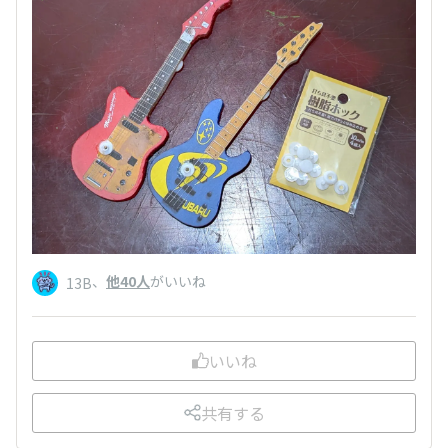
、
他40人
がいいね
13B
いいね
共有する