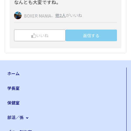
なんとも大変ですね。
、
他2人
がいいね
BOXER MANIA
いいね
返信する
ホーム
学長室
保健室
部活／係