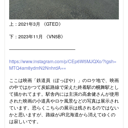
上：2021年3月 《GTED》
下：2023年11月 《VN5B》
─────────────────────
https://www.instagram.com/p/CEp6W5MJQXo/?igsh=
MTQ4am8ydmN2NnhrdA==
ここは映画「鉄道員（ぽっぽや）」のロケ地で、映画
の中ではかつて炭鉱路線で栄えた終着駅の幌舞駅とし
て描かれてます。駅舎内には主演の高倉健さんが使用
された映画の小道具やロケ風景などの写真は展示され
ています。恐らくこちらの展示は残されるのではない
かと思いますが、路線がJR北海道から消えてゆくの
は寂しいです。