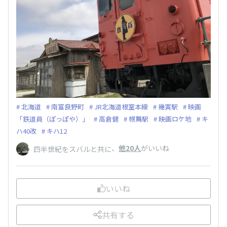
北海道
南富良野町
JR北海道根室本線
幾寅駅
映画
「鉄道員（ぽっぽや）」
高倉健
幌舞駅
映画ロケ地
キ
ハ40改
キハ12
、
他20人
がいいね
四半世紀をスバルと共に
いいね
共有する