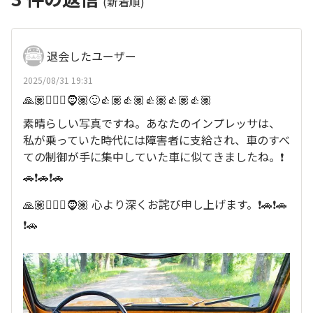
(新着順)
退会したユーザー
2025/08/31 19:31
🙏🏽🙇🏽‍♂️🧔🏽🙂👍🏽👍🏽👍🏽👍🏽👍🏽
素晴らしい写真ですね。あなたのインプレッサは、
私が乗っていた時代には障害者に支給され、車のすべ
ての制御が手に集中していた車に似てきましたね。❗
🚗❗🚗❗🚗
🙏🏽🙇🏽‍♂️🧔🏽 心より深くお詫び申し上げます。❗🚗❗🚗
❗🚗