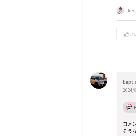
Jun
い
bapti
2024/0
コメ
そう