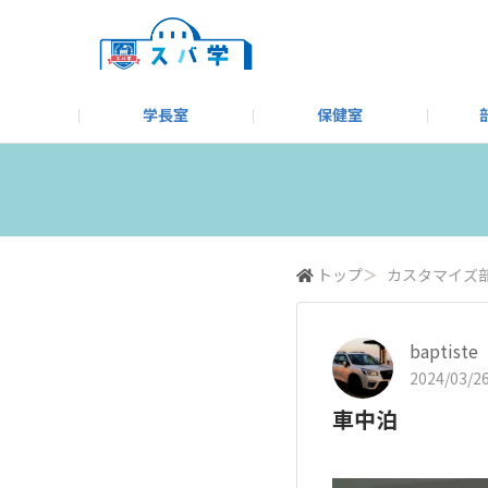
学長室
保健室
キャンプ＆アウトドア部
＃洗車同好会
告知
教えてコーナー
はじめましての方へ
SUBARUオフィシャルWebサイト
#SUBARUへのMT愛を
スバ学ギャラリー
お知らせ
野球部
WE
モータースポーツ部
その他
いきもの係
トップ
＞
カスタマイズ
baptiste
2024/03/26
車中泊