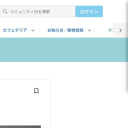
ログイン
カフェテリア
お知らせ／新規登録
リンク集
BARU IDをご登録ください）
utube
上部
自己紹介
#SUBARUのBEVがある生活
カスタマイズ部
公式 Facebook