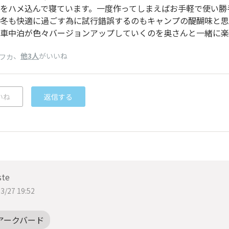
をハメ込んで寝ています。一度作ってしまえばお手軽で使い勝
冬も快適に過ごす為に試行錯誤するのもキャンプの醍醐味と思
車中泊が色々バージョンアップしていくのを奥さんと一緒に楽
、
他3人
がいいね
フカ
いね
返信する
ste
3/27 19:52
アークバード