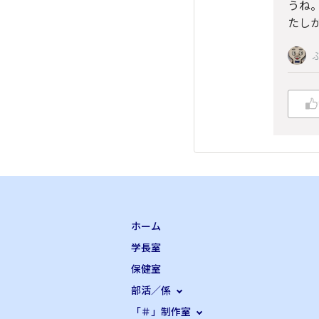
うね
たし
ホーム
学長室
保健室
部活／係
「＃」制作室