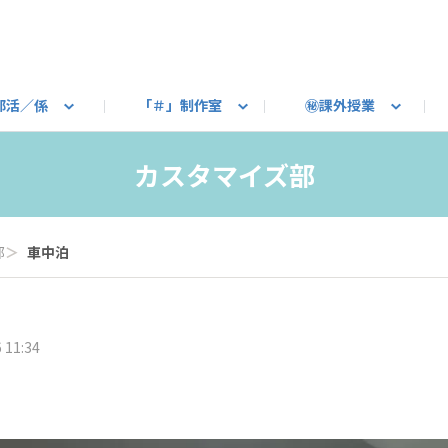
部活／係
「＃」制作室
㊙課外授業
語ろう
B カートピア
教えて！最新SUBARUの乗り味
星空部
ありがとうを伝えよう
＃スバルの法則
旅行部
公式 X
自転車部
フリートーク
公式 Instagram
#BOXER60周年おめでとう！
Q＆A
写真部
新規登録（SU
売店
公式 Yo
陸
カスタマイズ部
たべもの係
その他
部
＞
車中泊
 11:34