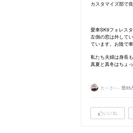
カスタマイズ部で
愛車SK9フォレス
左側の窓は外して
ています。お陰で
私たち夫婦は身長も
真夏と真冬はちょ
、
他44
たーさー
いいね