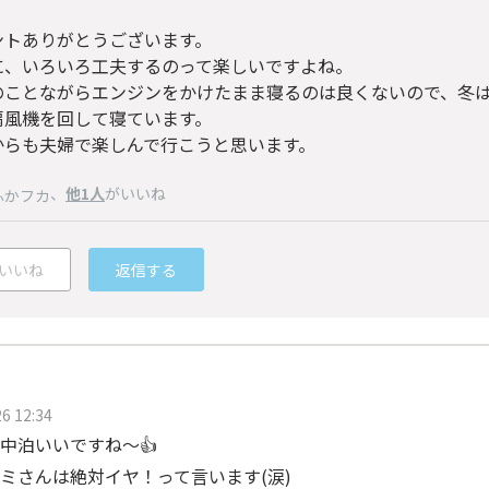
ントありがとうございます。
に、いろいろ工夫するのって楽しいですよね。
のことながらエンジンをかけたまま寝るのは良くないので、冬
扇風機を回して寝ています。
からも夫婦で楽しんで行こうと思います。
、
他1人
がいいね
ふかフカ
いいね
返信する
6 12:34
中泊いいですね～👍️
ミさんは絶対イヤ！って言います(涙)