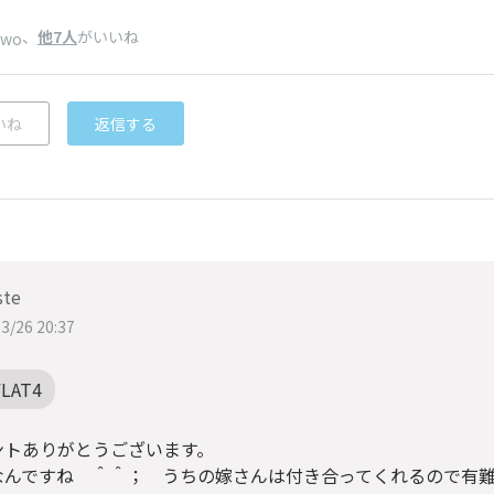
、
他7人
がいいね
two
いね
返信する
ste
3/26 20:37
FLAT4
ントありがとうございます。
なんですね ＾＾； うちの嫁さんは付き合ってくれるので有