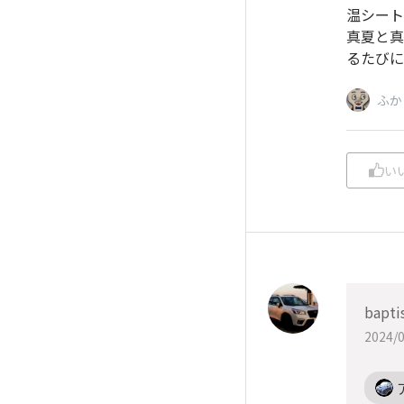
温シート
真夏と真
るたびに
ふか
い
bapti
2024/0