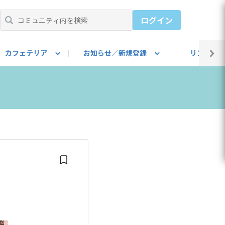
ログイン
カフェテリア
お知らせ／新規登録
リンク集
BARU IDをご登録ください）
utube
上部
自己紹介
#SUBARUのBEVがある生活
カスタマイズ部
公式 Facebook