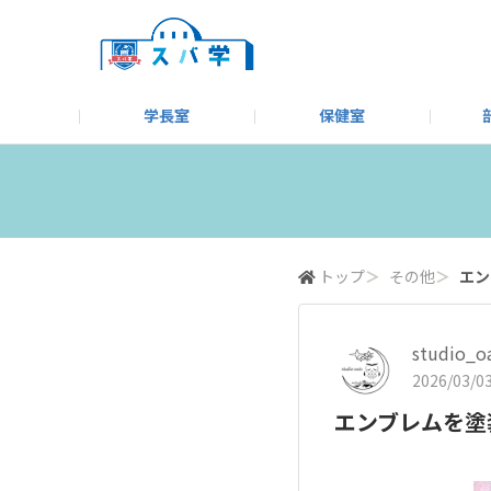
学長室
保健室
キャンプ＆アウトドア部
＃洗車同好会
告知
教えてコーナー
はじめましての方へ
SUBARUオフィシャルWebサイト
#SUBARUへのMT愛を
スバ学ギャラリー
お知らせ
野球部
WE
モータースポーツ部
その他
いきもの係
トップ
＞
その他
＞
エン
studio_oa
2026/03/03
エンブレムを塗