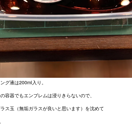
グ液は200ml入り。
さの容器でもエンブレムは浸りきらないので、
ガラス玉（無垢ガラスが良いと思います）を沈めて
。