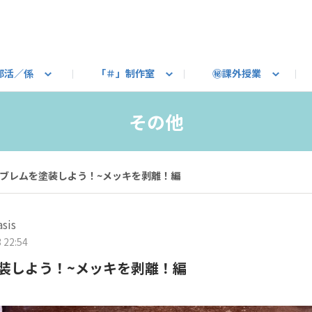
部活／係
「＃」制作室
㊙課外授業
語ろう
B カートピア
教えて！最新SUBARUの乗り味
星空部
ありがとうを伝えよう
＃スバルの法則
旅行部
公式 X
自転車部
フリートーク
公式 Instagram
#BOXER60周年おめでとう！
Q＆A
写真部
新規登録（SU
売店
公式 Yo
陸
その他
たべもの係
その他
ブレムを塗装しよう！~メッキを剥離！編
sis
 22:54
装しよう！~メッキを剥離！編