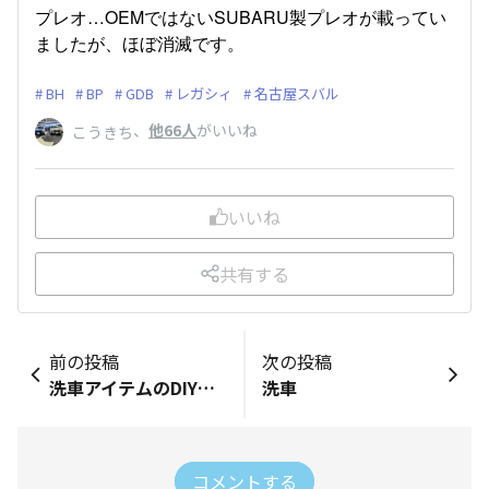
プレオ…OEMではないSUBARU製プレオが載ってい
ましたが、ほぼ消滅です。
BH
BP
GDB
レガシィ
名古屋スバル
、
他66人
がいいね
こうきち
いいね
共有する
前の投稿
次の投稿
洗車アイテムのDIYなどなど…
洗車
コメントする