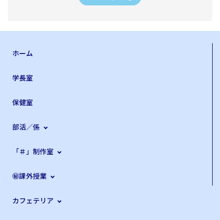
ホーム
学長室
保健室
部活／係
「＃」制作室
㊙課外授業
カフェテリア