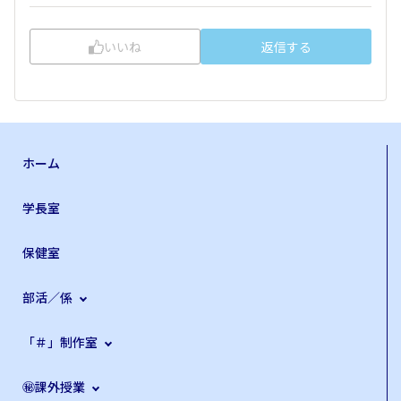
いいね
返信する
ホーム
学長室
保健室
部活／係
「＃」制作室
㊙課外授業