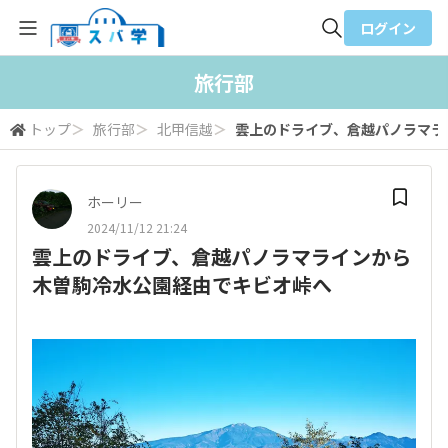
ログイン
全体検索
旅行部
トップ
＞
旅行部
＞
北甲信越
＞
雲上のドライブ、倉越パノラマラ
検索
ホーリー
2024/11/12 21:24
雲上のドライブ、倉越パノラマラインから
木曽駒冷水公園経由でキビオ峠へ