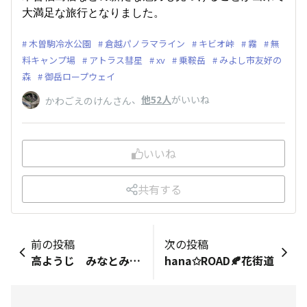
大満足な旅行となりました。
木曽駒冷水公園
倉越パノラマライン
キビオ峠
霧
無
料キャンプ場
アトラス彗星
xv
乗鞍岳
みよし市友好の
森
御岳ロープウェイ
、
他52人
がいいね
かわごえのけんさん
いいね
共有する
前の投稿
次の投稿
高ようじ みなとみらい
hana✩ROAD🍂花街道