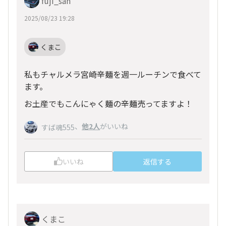
fuji_san
2025/08/23 19:28
くまこ
私もチャルメラ宮崎辛麺を週一ルーチンで食べて
ます。
お土産でもこんにゃく麺の辛麺売ってますよ！
、
他2人
がいいね
すば魂555
いいね
返信する
くまこ