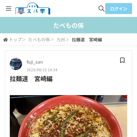
ログイン
全体検索
たべもの係
トップ
＞
たべもの係
＞
九州
＞
拉麺道 宮崎編
検索
fuji_san
2025/08/22 18:34
拉麺道 宮崎編