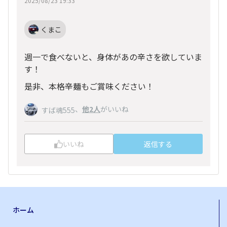
2025/08/23 19:33
くまこ
週一で食べないと、身体があの辛さを欲していま
す！
是非、本格辛麺もご賞味ください！
、
他2人
がいいね
すば魂555
いいね
返信する
ホーム