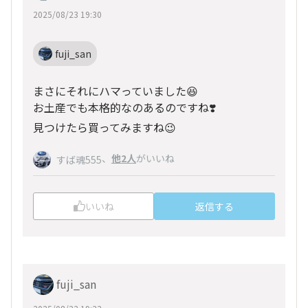
2025/08/23 19:30
fuji_san
まさにそれにハマっていました😆
お土産でも本格的なのあるのですね❣️
見つけたら買ってみますね😉
、
他2人
がいいね
すば魂555
いいね
返信する
fuji_san