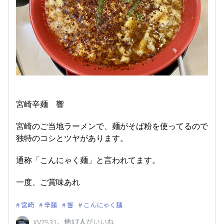
宮崎辛麺 響
宮崎のご当地ラーメンで、麺がそば粉を使ってるので
独特のコシとツヤがあります。
通称「こんにゃく麺」と言われてます。
一度、ご賞味あれ
宮崎
辛麺
響
こんにゃく麺
、
他17人
がいいね
XV7531