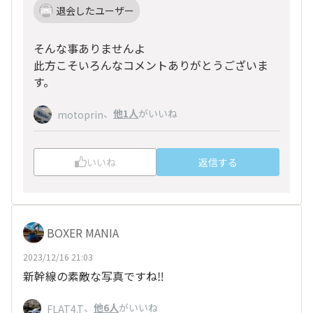
退会したユーザー
そんな事ありませんよ
此方こそいろんなコメントありがとうございま
す。
、
他1人
がいいね
motoprin
いいね
返信する
BOXER MANIA
2023/12/16 21:03
新幹線の素敵な写真ですね‼️
、
他6人
がいいね
FLAT4.T