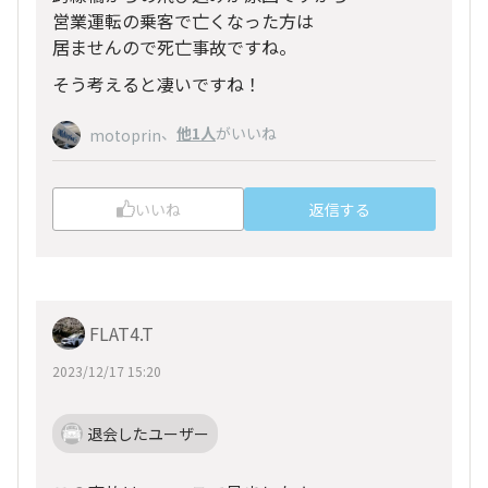
営業運転の乗客で亡くなった方は
居ませんので死亡事故ですね。
そう考えると凄いですね！
、
他1人
がいいね
motoprin
いいね
返信する
FLAT4.T
2023/12/17 15:20
退会したユーザー