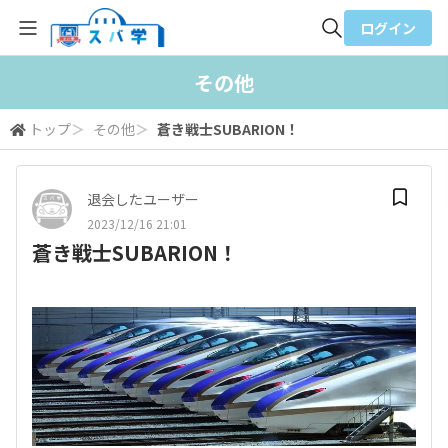
ログイン
全体検索
その他
トップ
＞
その他
＞
蒼き戦士SUBARION！
検索
退会したユーザー
2023/12/16 21:01
蒼き戦士SUBARION！