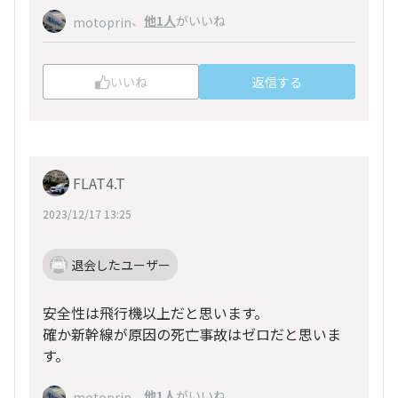
、
他1人
がいいね
motoprin
いいね
返信する
FLAT4.T
2023/12/17 13:25
退会したユーザー
安全性は飛行機以上だと思います。
確か新幹線が原因の死亡事故はゼロだと思いま
す。
、
他1人
がいいね
motoprin