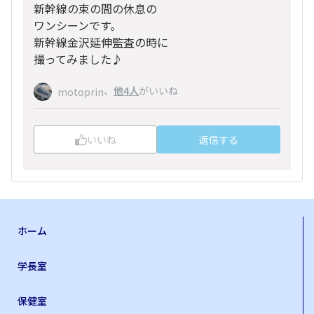
新幹線の束の間の休息の
ワンシーンです。
新幹線金沢延伸監査の時に
撮ってみました♪
、
他4人
がいいね
motoprin
いいね
返信する
ホーム
学長室
保健室