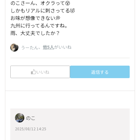
のこさーん、オクラって😵
しかもリアルに刺さってる🤣
お味が想像できない💭
九州に行ってるんですね。
雨、大丈夫でしたか？
、
他5人
がいいね
うーたん
いいね
返信する
のこ
2025/08/12 14:25