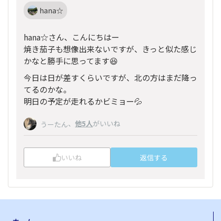
hana☆
hana☆さん、こんにちはー
焼き茄子も想像出来ないですが、きっと似た感じ
かなと勝手に思ってます😆
今日は日が差すくらいですが、北の方はまだ降っ
てるのかな。
明日の予定が走れるかビミョー💦
、
他5人
がいいね
うーたん
いいね
返信する