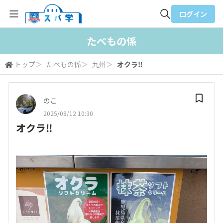
ログイン
全体検索
たべもの係
トップ
＞
たべもの係
＞
九州
＞
オクラ‼️
検索
のこ
2025/08/12 10:30
オクラ‼️