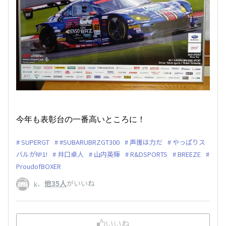
今年も表彰台の一番高いところに！
SUPERGT
#SUBARUBRZGT300
声援は力だ
やっぱりス
バルが№1!
井口卓人
山内英輝
R&DSPORTS
BREEZE
ProudofBOXER
、
他35人
がいいね
k
いいね