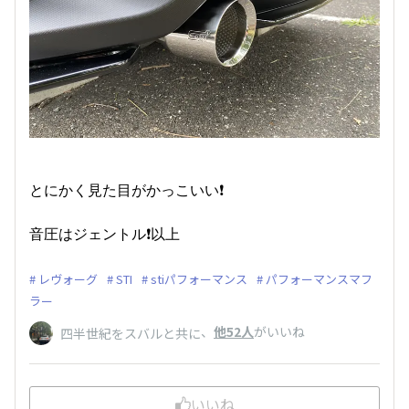
とにかく見た目がかっこいい❗️
音圧はジェントル❗️以上
レヴォーグ
STI
stiパフォーマンス
パフォーマンスマフ
ラー
、
他52人
がいいね
四半世紀をスバルと共に
いいね