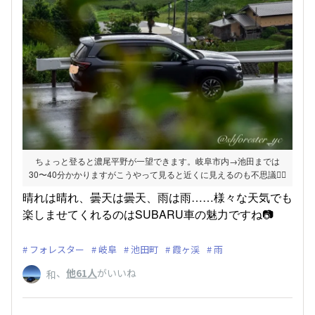
ちょっと登ると濃尾平野が一望できます。岐阜市内→池田までは
30〜40分かかりますがこうやって見ると近くに見えるのも不思議🙂‍↕️
晴れは晴れ、曇天は曇天、雨は雨……様々な天気でも
楽しませてくれるのはSUBARU車の魅力ですね📷
フォレスター
岐阜
池田町
霞ヶ渓
雨
、
他61人
がいいね
和