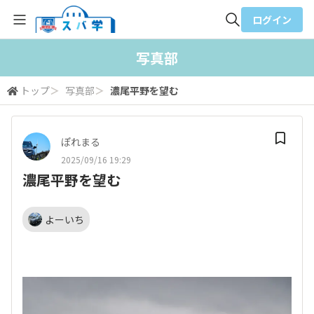
ログイン
全体検索
写真部
トップ
＞
写真部
＞
濃尾平野を望む
検索
ぽれまる
2025/09/16 19:29
濃尾平野を望む
よーいち