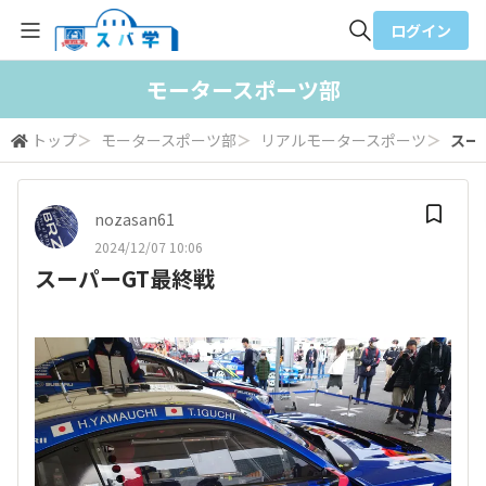
ログイン
全体検索
モータースポーツ部
トップ
＞
モータースポーツ部
＞
リアルモータースポーツ
＞
スー
検索
nozasan61
2024/12/07 10:06
スーパーGT最終戦