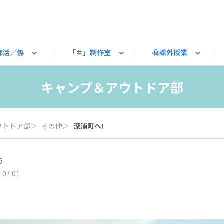
部活／係
「＃」制作室
㊙課外授業
語ろう
B カートピア
教えて！最新SUBARUの乗り味
星空部
ありがとうを伝えよう
＃スバルの法則
旅行部
公式 X
自転車部
フリートーク
公式 Instagram
#BOXER60周年おめでとう！
Q＆A
写真部
新規登録（SU
売店
公式 Yo
陸
キャンプ＆アウトドア部
たべもの係
その他
ウトドア部
＞
その他
＞
深浦町へ!
う
 07:01