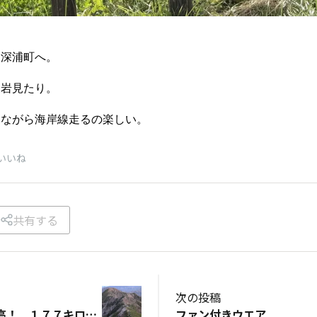
は深浦町へ。
象岩見たり。
見ながら海岸線走るの楽しい。
いいね
共有する
次の投稿
３６０度の展望最高！ １７７キロ先の富士山もきた～ 2/2
ファン付きウエア