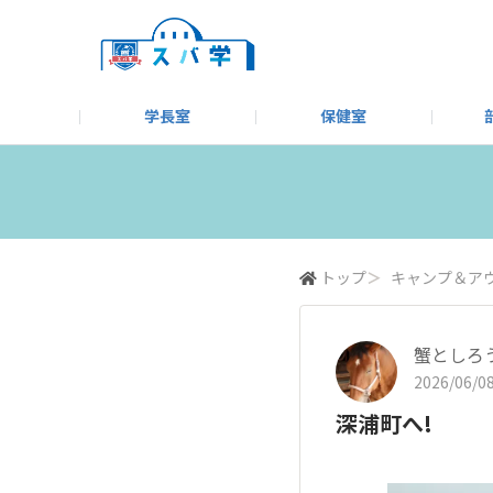
学長室
保健室
キャンプ＆アウトドア部
＃洗車同好会
告知
教えてコーナー
はじめましての方へ
SUBARUオフィシャルWebサイト
#SUBARUへのMT愛を
スバ学ギャラリー
お知らせ
野球部
WE
モータースポーツ部
その他
いきもの係
トップ
＞
キャンプ＆ア
蟹としろ
2026/06/08
深浦町へ!