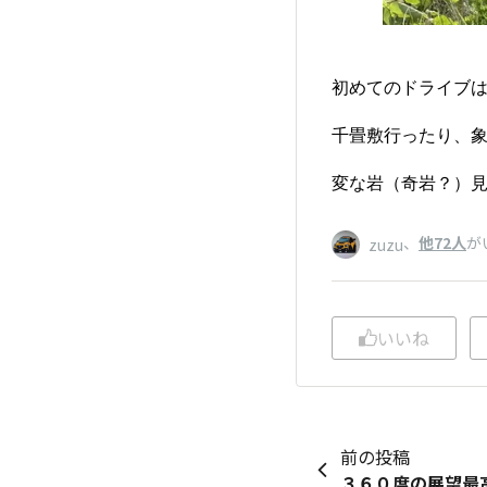
初めてのドライブ
千畳敷行ったり、
変な岩（奇岩？）
、
他72人
が
zuzu
いいね
前の投稿