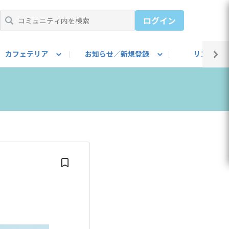
ログイン
カフェテリア
お知らせ／新規登録
リンク集
BARU IDをご登録ください）
utube
上部
自己紹介
#SUBARUのBEVがある生活
カスタマイズ部
公式 Facebook